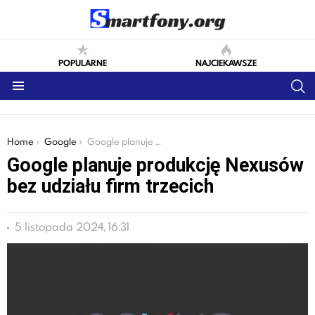
POPULARNE
NAJCIEKAWSZE
S
Menu
You are here:
Home
Google
Google planuje produkcję Nexusów bez udziału firm trzecich
Google planuje produkcję Nexusów
bez udziału firm trzecich
5 listopada 2024, 16:31