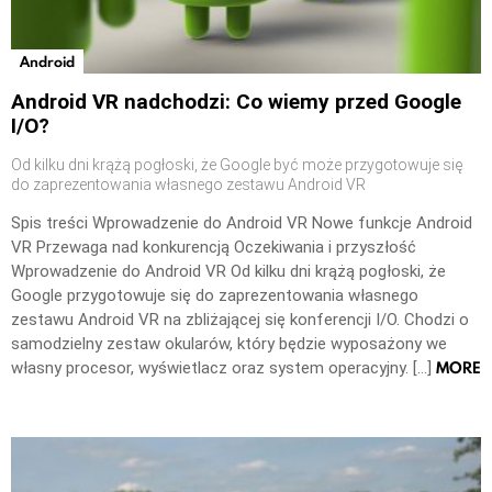
Android
Android VR nadchodzi: Co wiemy przed Google
I/O?
Od kilku dni krążą pogłoski, że Google być może przygotowuje się
do zaprezentowania własnego zestawu Android VR
Spis treści Wprowadzenie do Android VR Nowe funkcje Android
VR Przewaga nad konkurencją Oczekiwania i przyszłość
Wprowadzenie do Android VR Od kilku dni krążą pogłoski, że
Google przygotowuje się do zaprezentowania własnego
zestawu Android VR na zbliżającej się konferencji I/O. Chodzi o
samodzielny zestaw okularów, który będzie wyposażony we
MORE
własny procesor, wyświetlacz oraz system operacyjny. […]