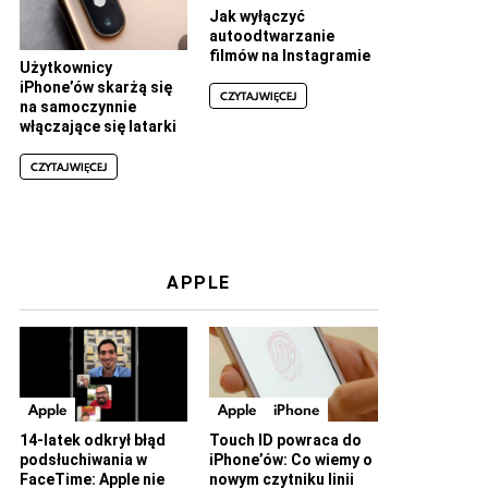
Jak wyłączyć
autoodtwarzanie
filmów na Instagramie
Użytkownicy
iPhone’ów skarżą się
CZYTAJ WIĘCEJ
na samoczynnie
włączające się latarki
CZYTAJ WIĘCEJ
APPLE
Apple
Apple
iPhone
14-latek odkrył błąd
Touch ID powraca do
podsłuchiwania w
iPhone’ów: Co wiemy o
FaceTime: Apple nie
nowym czytniku linii