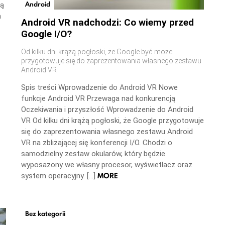
Android
ną
a
Android VR nadchodzi: Co wiemy przed
Google I/O?
Od kilku dni krążą pogłoski, że Google być może
przygotowuje się do zaprezentowania własnego zestawu
Android VR
Spis treści Wprowadzenie do Android VR Nowe
funkcje Android VR Przewaga nad konkurencją
Oczekiwania i przyszłość Wprowadzenie do Android
VR Od kilku dni krążą pogłoski, że Google przygotowuje
się do zaprezentowania własnego zestawu Android
VR na zbliżającej się konferencji I/O. Chodzi o
samodzielny zestaw okularów, który będzie
wyposażony we własny procesor, wyświetlacz oraz
MORE
system operacyjny. […]
Bez kategorii