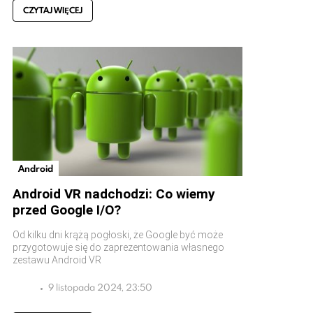
CZYTAJ WIĘCEJ
Android
Android VR nadchodzi: Co wiemy
przed Google I/O?
Od kilku dni krążą pogłoski, że Google być może
przygotowuje się do zaprezentowania własnego
zestawu Android VR
9 listopada 2024, 23:50