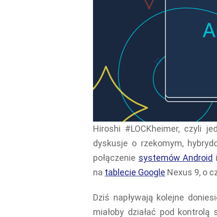
Hiroshi #LOCKheimer, czyli 
dyskusje o rzekomym, hybryd
połączenie
systemów Android
i
na
tablecie Google
Nexus 9, o c
Dziś napływają kolejne donies
miałoby działać pod kontrol