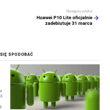
Następny artykuł
Huawei P10 Lite oficjalnie
zadebiutuje 31 marca
 SIĘ SPODOBAĆ
wa
10
8