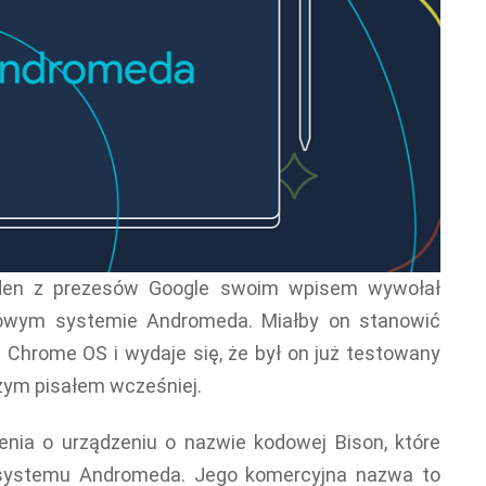
jeden z prezesów Google swoim wpisem wywołał
owym systemie Andromeda. Miałby on stanowić
 Chrome OS i wydaje się, że był on już testowany
zym pisałem wcześniej.
ienia o urządzeniu o nazwie kodowej Bison, które
ą systemu Andromeda. Jego komercyjna nazwa to