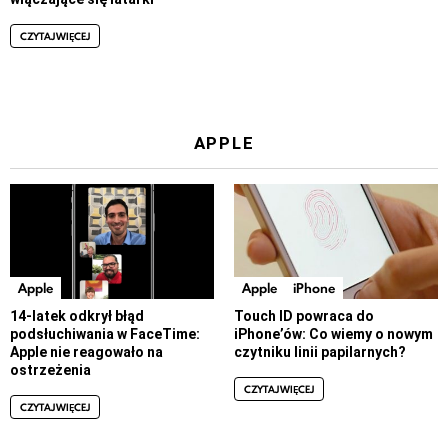
CZYTAJ WIĘCEJ
APPLE
Apple
Apple
iPhone
14-latek odkrył błąd
Touch ID powraca do
podsłuchiwania w FaceTime:
iPhone’ów: Co wiemy o nowym
Apple nie reagowało na
czytniku linii papilarnych?
ostrzeżenia
CZYTAJ WIĘCEJ
CZYTAJ WIĘCEJ