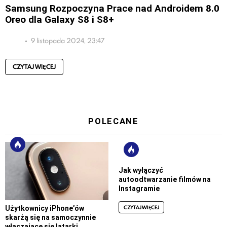
Samsung Rozpoczyna Prace nad Androidem 8.0
Oreo dla Galaxy S8 i S8+
9 listopada 2024, 23:47
CZYTAJ WIĘCEJ
POLECANE
Jak wyłączyć
autoodtwarzanie filmów na
Instagramie
CZYTAJ WIĘCEJ
Użytkownicy iPhone’ów
skarżą się na samoczynnie
włączające się latarki