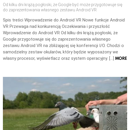
Od kilku dni krążą pogłoski, że Google być może przygotowuje się
do zaprezentowania własnego zestawu Android VR
Spis treści Wprowadzenie do Android VR Nowe funkcje Android
VR Przewaga nad konkurencją Oczekiwania i przyszłość
Wprowadzenie do Android VR Od kilku dni krążą pogłoski, że
Google przygotowuje się do zaprezentowania własnego
zestawu Android VR na zbliżającej się konferencji I/O. Chodzi o
samodzielny zestaw okularów, który będzie wyposażony we
MORE
własny procesor, wyświetlacz oraz system operacyjny. […]