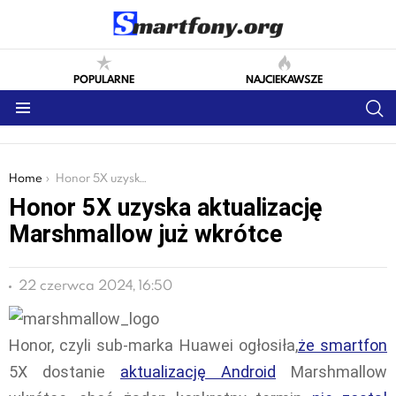
POPULARNE
NAJCIEKAWSZE
S
Menu
You are here:
Home
Honor 5X uzyska aktualizację Marshmallow już wkrótce
Honor 5X uzyska aktualizację
Marshmallow już wkrótce
22 czerwca 2024, 16:50
Honor, czyli sub-marka Huawei ogłosiła,
że smartfon
5X dostanie
aktualizację Android
Marshmallow