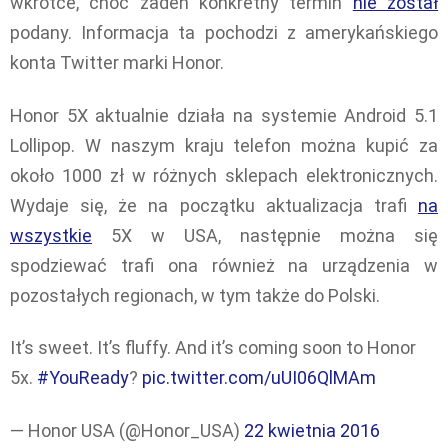
wkrótce, choć żaden konkretny termin
nie został
podany. Informacja ta pochodzi z amerykańskiego
konta Twitter marki Honor.
Honor 5X aktualnie działa na systemie Android 5.1
Lollipop. W naszym kraju telefon można kupić za
około 1000 zł w różnych sklepach elektronicznych.
Wydaje się, że na początku aktualizacja trafi
na
wszystkie
5X w USA, następnie można się
spodziewać trafi ona również na urządzenia w
pozostałych regionach, w tym także do Polski.
It’s sweet. It’s fluffy. And it’s coming soon to Honor
5x.
#YouReady
?
pic.twitter.com/uUI06QlMAm
— Honor USA (@Honor_USA)
22 kwietnia 2016