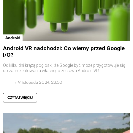
Android
Android VR nadchodzi: Co wiemy przed Google
I/O?
Od kilku dni krążą pogłoski, że Google być może przygotowuje się
do zaprezentowania własnego zestawu Android VR
9 listopada 2024, 23:50
CZYTAJ WIĘCEJ