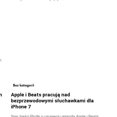
m
Bez kategorii
m
Apple i Beats pracują nad
bezprzewodowymi słuchawkami dla
iPhone 7
Spis treści Plotki o usunięciu gniazda Apple i Beats