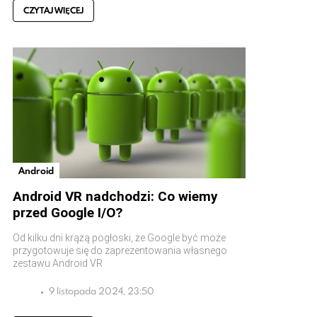
CZYTAJ WIĘCEJ
Android
Android VR nadchodzi: Co wiemy
przed Google I/O?
Od kilku dni krążą pogłoski, że Google być może
przygotowuje się do zaprezentowania własnego
zestawu Android VR
9 listopada 2024, 23:50