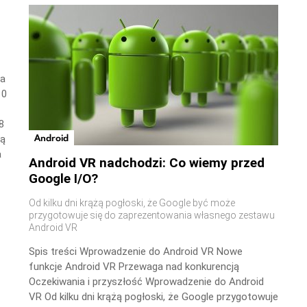
wa
10
8
Android
ną
a
Android VR nadchodzi: Co wiemy przed
Google I/O?
Od kilku dni krążą pogłoski, że Google być może
przygotowuje się do zaprezentowania własnego zestawu
Android VR
Spis treści Wprowadzenie do Android VR Nowe
funkcje Android VR Przewaga nad konkurencją
Oczekiwania i przyszłość Wprowadzenie do Android
VR Od kilku dni krążą pogłoski, że Google przygotowuje