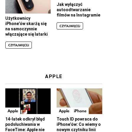
Jak wyłączyć
autoodtwarzanie
filmów na Instagramie
Użytkownicy
iPhone’ów skarżą się
CZYTAJ WIĘCEJ
na samoczynnie
włączające się latarki
CZYTAJ WIĘCEJ
APPLE
Apple
Apple
iPhone
14-latek odkrył błąd
Touch ID powraca do
podsłuchiwania w
iPhone’ów: Co wiemy o
FaceTime: Apple nie
nowym czytniku linii