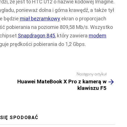
dzi, że jest to HTC U12 o nazwie kodowej Imagine.
ladu, ponieważ dolna i górna krawędź, a także tył
że będzie
miał bezramkowy
ekran o proporcjach
kość pobierania na poziomie 809,58 Mb/s. Wszystko
 chipset
Snapdragon 845
, który zawiera
modem
guje prędkości pobierania do 1,2 Gbps.
Następny artykuł
Huawei MateBook X Pro z kamerą w
klawiszu F5
 SIĘ SPODOBAĆ