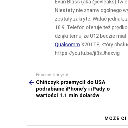
Evan Blass (aka @evleaks) twier
Niestety nie znamy ogólnego wyg
zostały zakryte. Widać jednak, 
18:9. Telefon oferuje też pręd
dzięki temu, że U12 bedzie miał
Qualcomm
X20 LTE, który obsłu
https://youtu.be/ji3sJhexvig
Poprzedni artykuł
See
more
Chińczyk przemycił do USA
podrabiane iPhone’y i iPady o
wartości 1.1 mln dolarów
MOŻE CI