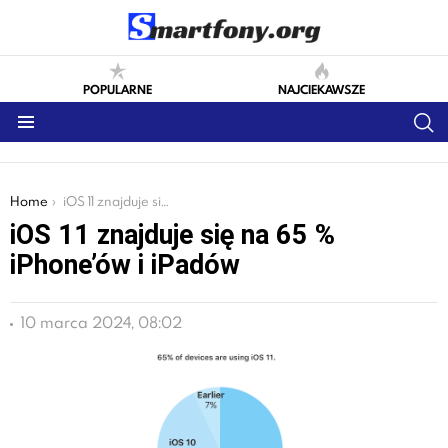
POPULARNE
NAJCIEKAWSZE
S
Menu
You are here:
Home
iOS 11 znajduje się na 65 % iPhone’ów i iPadów
iOS 11 znajduje się na 65 %
iPhone’ów i iPadów
10 marca 2024, 08:02