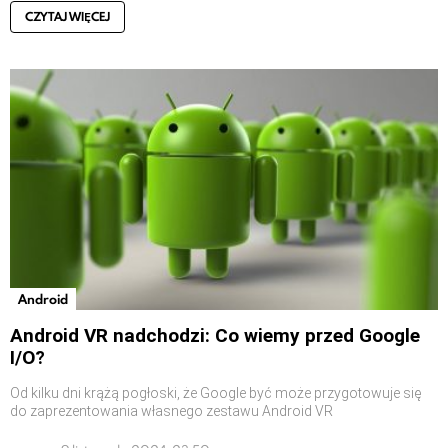
CZYTAJ WIĘCEJ
Android
Android VR nadchodzi: Co wiemy przed Google
I/O?
Od kilku dni krążą pogłoski, że Google być może przygotowuje się
do zaprezentowania własnego zestawu Android VR