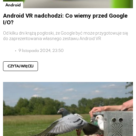
Android
Android VR nadchodzi: Co wiemy przed Google
I/O?
Od kilku dni krążą pogłoski, że Google być może przygotowuje się
do zaprezentowania własnego zestawu Android VR
9 listopada 2024, 23:50
CZYTAJ WIĘCEJ