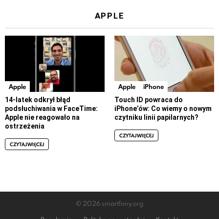
APPLE
Apple
Apple
iPhone
14-latek odkrył błąd
Touch ID powraca do
podsłuchiwania w FaceTime:
iPhone’ów: Co wiemy o nowym
Apple nie reagowało na
czytniku linii papilarnych?
ostrzeżenia
CZYTAJ WIĘCEJ
CZYTAJ WIĘCEJ
© 2026 smartfony.org