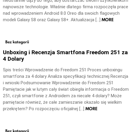
nieustannie dąży do tego, aby dostarczać swoim użytkownikom
najnowsze technologie. Właśnie dlatego firma rozpoczęła prace
nad wprowadzeniem Android 8.0 Oreo dla swoich flagowych
MORE
modeli Galaxy S8 oraz Galaxy S8+. Aktualizacja […]
Bez kategorii
Unboxing i Recenzja Smartfona Freedom 251 za
4 Dolary
Spis treści Wprowadzenie do Freedom 251 Proces unboxingu
smartfona za 4 dolary Analiza specyfikacji technicznej Recenzja
i wnioski Podsumowanie Wprowadzenie do Freedom 251
Pamiętacie jak w lutym cały świat obiegła informacja o Freedom
251, czyli smartfonie z Androidem za niecałe 4 dolary? Może
pamiętacie również, że całe zamieszanie okazało się wielkim
MORE
przekrętem? Po rozpoczęciu oficjalnej […]
Bez kategorii