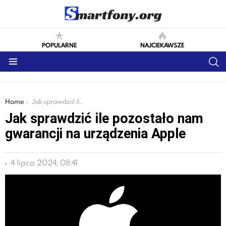
POPULARNE
NAJCIEKAWSZE
S
Menu
You are here:
Home
Jak sprawdzić ile pozostało nam gwarancji na urządzenia Apple
Jak sprawdzić ile pozostało nam
gwarancji na urządzenia Apple
4 lipca 2024, 08:41