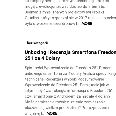
lat eksperymentuje z różnymi technologiami, które
mogą zrewolucjonizować dostęp do Internetu.
Jednym z mniej znanych projektów był Projekt
Catalina, który rozpoczął się w 2017 roku. Jego cele
MORE
było stworzenie sieci dronów […]
Bez kategorii
Unboxing i Recenzja Smartfona Freedo
251 za 4 Dolary
Spis treści Wprowadzenie do Freedom 251 Proces
unboxingu smartfona za 4 dolary Analiza specyfikacji
technicznej Recenzja i wnioski Podsumowanie
Wprowadzenie do Freedom 251 Pamiętacie jak w
lutym cały świat obiegła informacja o Freedom 251,
czyli smartfonie z Androidem za niecałe 4 dolary?
Może pamiętacie również, że całe zamieszanie
okazało się wielkim przekrętem? Po rozpoczęciu
MORE
oficjalnej […]