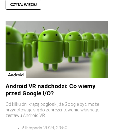
CZYTAJ WIĘCEJ
Android
Android VR nadchodzi: Co wiemy
przed Google I/O?
Od kilku dni krążą pogłoski, że Google być może
przygotowuje się do zaprezentowania własnego
zestawu Android VR
9 listopada 2024, 23:50