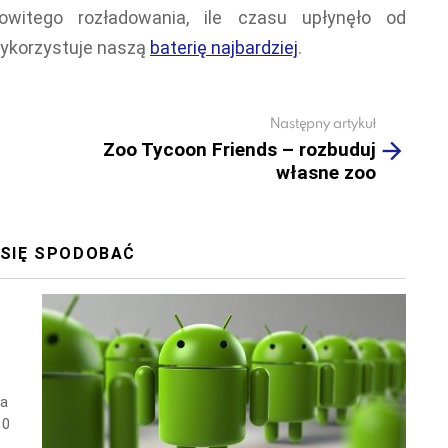
witego rozładowania, ile czasu upłynęło od
wykorzystuje naszą
baterię najbardziej
.
Następny artykuł
Zoo Tycoon Friends – rozbuduj
własne zoo
 SIĘ SPODOBAĆ
wa
10