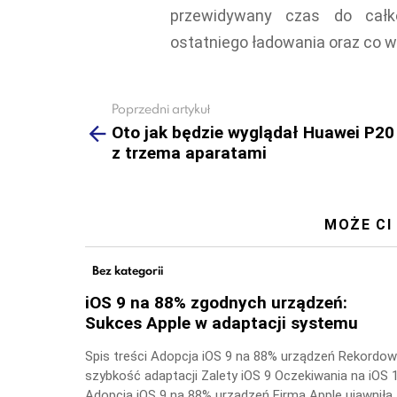
przewidywany czas do całko
ostatniego ładowania oraz co 
Poprzedni artykuł
See
more
Oto jak będzie wyglądał Huawei P20
z trzema aparatami
MOŻE CI
Bez kategorii
iOS 9 na 88% zgodnych urządzeń:
Sukces Apple w adaptacji systemu
Spis treści Adopcja iOS 9 na 88% urządzeń Rekordo
szybkość adaptacji Zalety iOS 9 Oczekiwania na iOS 
Adopcja iOS 9 na 88% urządzeń Firma Apple ujawniła