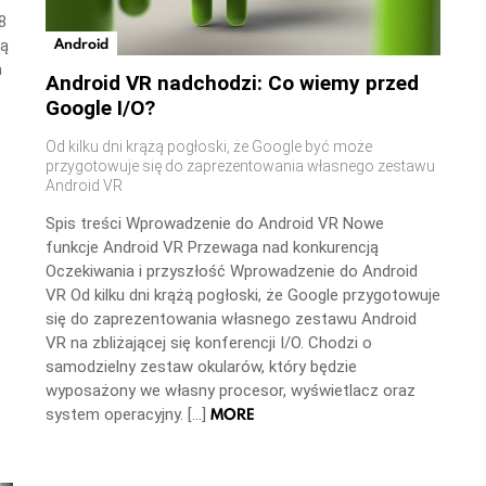
8
Android
ną
a
Android VR nadchodzi: Co wiemy przed
Google I/O?
Od kilku dni krążą pogłoski, że Google być może
przygotowuje się do zaprezentowania własnego zestawu
Android VR
Spis treści Wprowadzenie do Android VR Nowe
funkcje Android VR Przewaga nad konkurencją
Oczekiwania i przyszłość Wprowadzenie do Android
VR Od kilku dni krążą pogłoski, że Google przygotowuje
się do zaprezentowania własnego zestawu Android
VR na zbliżającej się konferencji I/O. Chodzi o
samodzielny zestaw okularów, który będzie
wyposażony we własny procesor, wyświetlacz oraz
MORE
system operacyjny. […]