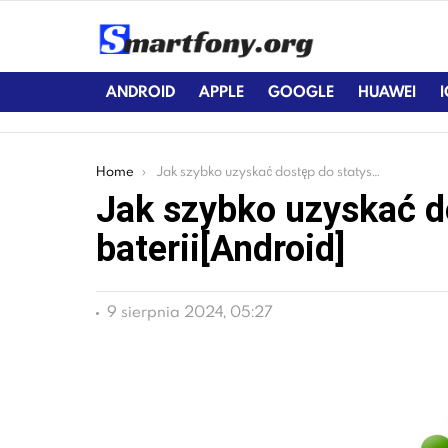
ANDROID
APPLE
GOOGLE
HUAWEI
You are here:
Home
Jak szybko uzyskać dostęp do statystyk baterii[Android]
Jak szybko uzyskać d
baterii[Android]
9 sierpnia 2024, 05:27