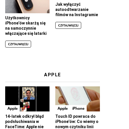
Jak wyłączyć
autoodtwarzanie
filmów na Instagramie
Użytkownicy
iPhone’ów skarżą się
CZYTAJ WIĘCEJ
na samoczynnie
włączające się latarki
CZYTAJ WIĘCEJ
APPLE
Apple
Apple
iPhone
14-latek odkrył błąd
Touch ID powraca do
podsłuchiwania w
iPhone’ów: Co wiemy o
FaceTime: Apple nie
nowym czytniku linii