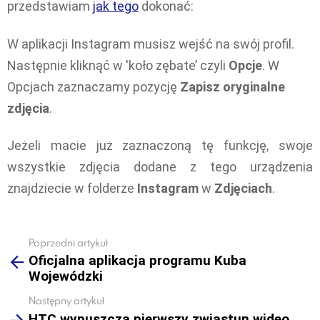
przedstawiam
jak tego
dokonać:
W aplikacji Instagram musisz wejść na swój profil.
Następnie kliknąć w 'koło zębate’ czyli
Opcje
. W
Opcjach zaznaczamy pozycję
Zapisz oryginalne
zdjęcia
.
Jeżeli macie już zaznaczoną tę funkcję, swoje
wszystkie zdjęcia dodane z tego urządzenia
znajdziecie w folderze
Instagram
w
Zdjęciach
.
Poprzedni artykuł
See
Oficjalna aplikacja programu Kuba
more
Wojewódzki
Następny artykuł
HTC wypuszcza pierwszy zwiastun wideo