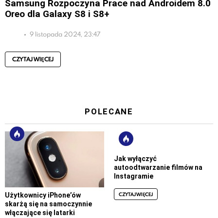
Samsung Rozpoczyna Prace nad Androidem 8.0
Oreo dla Galaxy S8 i S8+
9 listopada 2024, 23:47
CZYTAJ WIĘCEJ
POLECANE
Jak wyłączyć
autoodtwarzanie filmów na
Instagramie
CZYTAJ WIĘCEJ
Użytkownicy iPhone’ów
skarżą się na samoczynnie
włączające się latarki