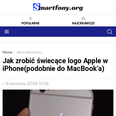
POPULARNE
NAJCIEKAWSZE
S
Menu
You are here:
Home
Jak zrobić świecące logo Apple w iPhone(podobnie do MacBook’a)
Jak zrobić świecące logo Apple w
iPhone(podobnie do MacBook’a)
16 kwietnia 2024, 12:06