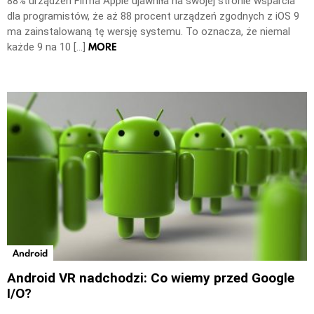
88% urządzeń Firma Apple ujawniła na swojej stronie wsparcia
dla programistów, że aż 88 procent urządzeń zgodnych z iOS 9
ma zainstalowaną tę wersję systemu. To oznacza, że niemal
MORE
każde 9 na 10 […]
Android
Android VR nadchodzi: Co wiemy przed Google
I/O?