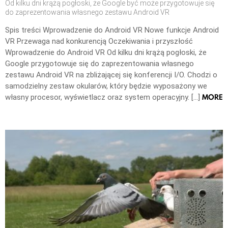
Od kilku dni krążą pogłoski, że Google być może przygotowuje się
do zaprezentowania własnego zestawu Android VR
Spis treści Wprowadzenie do Android VR Nowe funkcje Android
VR Przewaga nad konkurencją Oczekiwania i przyszłość
Wprowadzenie do Android VR Od kilku dni krążą pogłoski, że
Google przygotowuje się do zaprezentowania własnego
zestawu Android VR na zbliżającej się konferencji I/O. Chodzi o
samodzielny zestaw okularów, który będzie wyposażony we
MORE
własny procesor, wyświetlacz oraz system operacyjny. […]