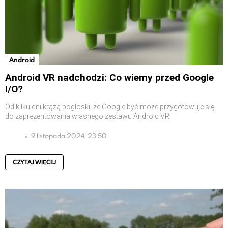
Android
Android VR nadchodzi: Co wiemy przed Google
I/O?
Od kilku dni krążą pogłoski, że Google być może przygotowuje się
do zaprezentowania własnego zestawu Android VR
9 listopada 2024, 23:50
CZYTAJ WIĘCEJ