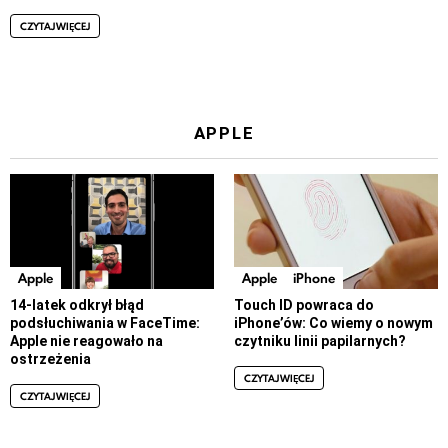
CZYTAJ WIĘCEJ
APPLE
Apple
Apple
iPhone
14-latek odkrył błąd
Touch ID powraca do
podsłuchiwania w FaceTime:
iPhone’ów: Co wiemy o nowym
Apple nie reagowało na
czytniku linii papilarnych?
ostrzeżenia
CZYTAJ WIĘCEJ
CZYTAJ WIĘCEJ