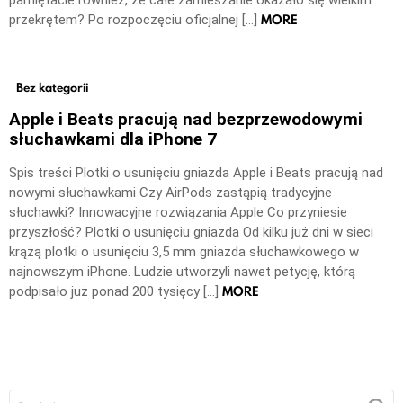
pamiętacie również, że całe zamieszanie okazało się wielkim
MORE
przekrętem? Po rozpoczęciu oficjalnej […]
Bez kategorii
Apple i Beats pracują nad bezprzewodowymi
słuchawkami dla iPhone 7
Spis treści Plotki o usunięciu gniazda Apple i Beats pracują nad
nowymi słuchawkami Czy AirPods zastąpią tradycyjne
słuchawki? Innowacyjne rozwiązania Apple Co przyniesie
przyszłość? Plotki o usunięciu gniazda Od kilku już dni w sieci
krążą plotki o usunięciu 3,5 mm gniazda słuchawkowego w
najnowszym iPhone. Ludzie utworzyli nawet petycję, którą
MORE
podpisało już ponad 200 tysięcy […]
Szukaj: