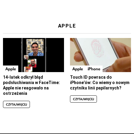
APPLE
Apple
Apple
iPhone
14-latek odkrył błąd
Touch ID powraca do
podsłuchiwania w FaceTime:
iPhone’ów: Co wiemy o nowym
Apple nie reagowało na
czytniku linii papilarnych?
ostrzeżenia
CZYTAJ WIĘCEJ
CZYTAJ WIĘCEJ