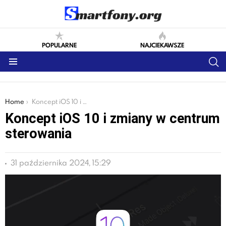
POPULARNE
NAJCIEKAWSZE
S
Menu
You are here:
Home
Koncept iOS 10 i zmiany w centrum sterowania
Koncept iOS 10 i zmiany w centrum
sterowania
31 października 2024, 15:29