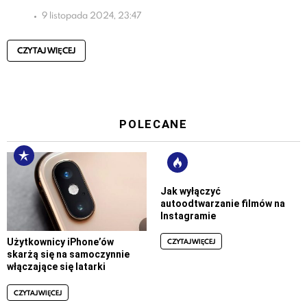
9 listopada 2024, 23:47
CZYTAJ WIĘCEJ
POLECANE
Jak wyłączyć
autoodtwarzanie filmów na
Instagramie
CZYTAJ WIĘCEJ
Użytkownicy iPhone’ów
skarżą się na samoczynnie
włączające się latarki
CZYTAJ WIĘCEJ