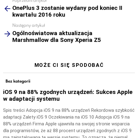
Poprzedni artykuł
See
OnePlus 3 zostanie wydany pod koniec II
more
kwartału 2016 roku
Następny artykuł
Ogólnoświatowa aktualizacja
Marshmallow dla Sony Xperia Z5
MOŻE CI SIĘ SPODOBAĆ
Bez kategorii
iOS 9 na 88% zgodnych urządzeń: Sukces Apple
w adaptacji systemu
Spis treści Adopcja iOS 9 na 88% urządzeń Rekordowa szybkość
adaptacji Zalety iOS 9 Oczekiwania na iOS 10 Adopcja iOS 9 na
88% urządzeń Firma Apple ujawniła na swojej stronie wsparcia
dla programistów, że aż 88 procent urządzeń zgodnych z iOS 9
ma zainstalowaną tę wersję systemu. To oznacza, że niemal