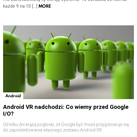
MORE
każde 9 na 10 […]
Android
Android VR nadchodzi: Co wiemy przed Google
I/O?
Od kilku dni krążą pogłoski, że Google być może przygotowuje się
do zaprezentowania własnego zestawu Android VR