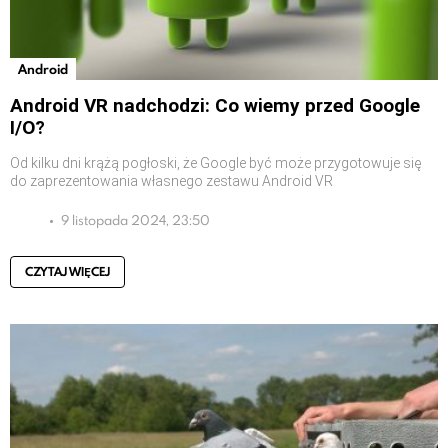
Android
Android VR nadchodzi: Co wiemy przed Google
I/O?
Od kilku dni krążą pogłoski, że Google być może przygotowuje się
do zaprezentowania własnego zestawu Android VR
9 listopada 2024, 23:50
CZYTAJ WIĘCEJ