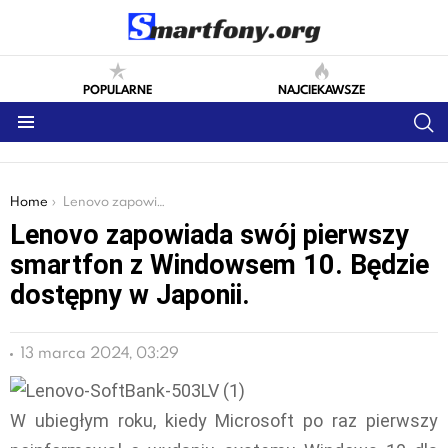
POPULARNE
NAJCIEKAWSZE
S
Menu
You are here:
Home
Lenovo zapowiada swój pierwszy smartfon z Windowsem 10. Będzie dostępny w Japonii.
Lenovo zapowiada swój pierwszy
smartfon z Windowsem 10. Będzie
dostępny w Japonii.
13 marca 2024, 03:29
W ubiegłym roku, kiedy Microsoft po raz pierwszy