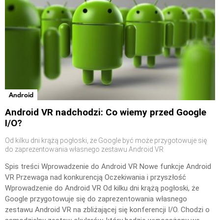
Android
Android VR nadchodzi: Co wiemy przed Google
I/O?
Od kilku dni krążą pogłoski, że Google być może przygotowuje się
do zaprezentowania własnego zestawu Android VR
Spis treści Wprowadzenie do Android VR Nowe funkcje Android
VR Przewaga nad konkurencją Oczekiwania i przyszłość
Wprowadzenie do Android VR Od kilku dni krążą pogłoski, że
Google przygotowuje się do zaprezentowania własnego
zestawu Android VR na zbliżającej się konferencji I/O. Chodzi o