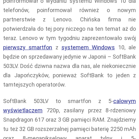
poinformował o wydaniu systemu Windows 10 dla
telefonów, poinformował również o nowym
partnerstwie z Lenovo. Chińska firma nie
potwierdzała do tej pory niczego na ten temat aż do
teraz. Lenovo w tym tygodniu zaprezentowało swój
pierwszy smartfon
z
systemem Windows
10, ale
będzie on sprzedawany jedynie w Japonii – SoftBank
503LV. Dość dziwna nazwa dla nas, ale niekoniecznie
dla Japończyków, ponieważ SoftBank to jeden z
tamtejszych operatorów.
SoftBank 503LV to smartfon z 5-
calowym
wyświetlaczem
720p, zasilany przez 8-rdzeniowy
Snapdragon 617 oraz 3 GB pamięci RAM. Znajdziemy
tu też 32 GB rozszerzalnej pamięci baterię 2250 mAh
oraz 8-megapikselowy aparat tylny i 5-