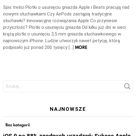
Spis treści Plotki o usunięciu gniazda Apple i Beats pracują nad
nowymi słuchawkami Czy AirPods zastąpią tradycyjne
słuchawki? Innowacyjne rozwiązania Apple Co przyniesie
przyszłość? Plotki o usunięciu gniazda Od kilku już dni w sieci
krążą plotki o usunięciu 3,5 mm gniazda słuchawkowego w
najnowszym iPhone. Ludzie utworzyli nawet petycję, którą
MORE
podpisało już ponad 200 tysięcy […]
Szukaj:
NAJNOWSZE
Bez kategorii
iOS 9 na 88% zgodnych urządzeń: Sukces Apple