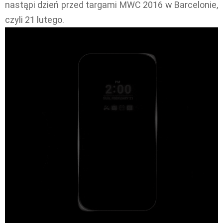
nastąpi dzień przed targami MWC 2016 w Barcelonie,
czyli 21 lutego.