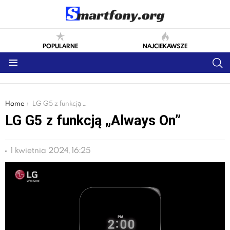
POPULARNE
NAJCIEKAWSZE
S
Menu
You are here:
Home
LG G5 z funkcją „Always On”
LG G5 z funkcją „Always On”
1 kwietnia 2024, 16:25