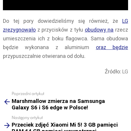
Do tej pory dowiedzieliśmy się również, że
LG
zrezygnowało
z przycisków z tyłu
obudowy na
rzecz
umieszczenia ich z boku flagowca. Sama obudowa
będzie wykonana z aluminium
oraz będzie
przypuszczalnie otwierana od dołu.
Źródło:
LG
Poprzedni artykuł
See
Marshmallow zmierza na Samsunga
more
Galaxy S6 i S6 edge w Polsce!
Następny artykuł
Przeciek zdjęć Xiaomi Mi 5! 3 GB pamięci