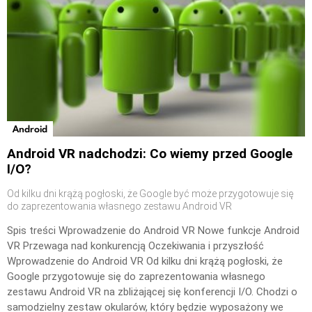
Android
Android VR nadchodzi: Co wiemy przed Google
I/O?
Od kilku dni krążą pogłoski, że Google być może przygotowuje się
do zaprezentowania własnego zestawu Android VR
Spis treści Wprowadzenie do Android VR Nowe funkcje Android
VR Przewaga nad konkurencją Oczekiwania i przyszłość
Wprowadzenie do Android VR Od kilku dni krążą pogłoski, że
Google przygotowuje się do zaprezentowania własnego
zestawu Android VR na zbliżającej się konferencji I/O. Chodzi o
samodzielny zestaw okularów, który będzie wyposażony we