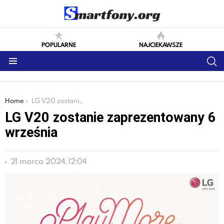
POPULARNE
NAJCIEKAWSZE
S
Menu
You are here:
Home
LG V20 zostanie zaprezentowany 6 września
LG V20 zostanie zaprezentowany 6
września
21 marca 2024, 12:04