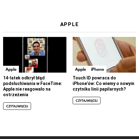
APPLE
Apple
Apple
iPhone
14-latek odkrył błąd
Touch ID powraca do
podsłuchiwania w FaceTime:
iPhone’ów: Co wiemy o nowym
Apple nie reagowało na
czytniku linii papilarnych?
ostrzeżenia
CZYTAJ WIĘCEJ
CZYTAJ WIĘCEJ