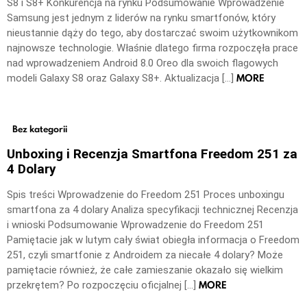
S8 i S8+ Konkurencja na rynku Podsumowanie Wprowadzenie
Samsung jest jednym z liderów na rynku smartfonów, który
nieustannie dąży do tego, aby dostarczać swoim użytkownikom
najnowsze technologie. Właśnie dlatego firma rozpoczęła prace
nad wprowadzeniem Android 8.0 Oreo dla swoich flagowych
MORE
modeli Galaxy S8 oraz Galaxy S8+. Aktualizacja […]
Bez kategorii
Unboxing i Recenzja Smartfona Freedom 251 za
4 Dolary
Spis treści Wprowadzenie do Freedom 251 Proces unboxingu
smartfona za 4 dolary Analiza specyfikacji technicznej Recenzja
i wnioski Podsumowanie Wprowadzenie do Freedom 251
Pamiętacie jak w lutym cały świat obiegła informacja o Freedom
251, czyli smartfonie z Androidem za niecałe 4 dolary? Może
pamiętacie również, że całe zamieszanie okazało się wielkim
MORE
przekrętem? Po rozpoczęciu oficjalnej […]