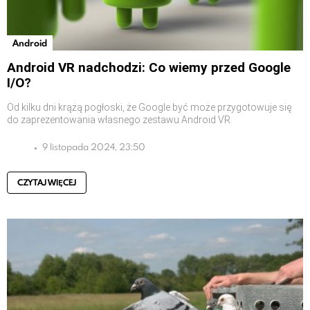
Android
Android VR nadchodzi: Co wiemy przed Google
I/O?
Od kilku dni krążą pogłoski, że Google być może przygotowuje się
do zaprezentowania własnego zestawu Android VR
9 listopada 2024, 23:50
CZYTAJ WIĘCEJ