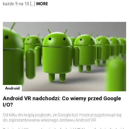
MORE
każde 9 na 10 […]
Android
Android VR nadchodzi: Co wiemy przed Google
I/O?
Od kilku dni krążą pogłoski, że Google być może przygotowuje się
do zaprezentowania własnego zestawu Android VR