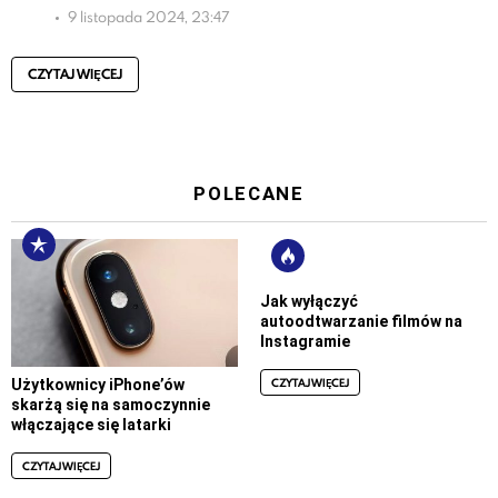
9 listopada 2024, 23:47
CZYTAJ WIĘCEJ
POLECANE
Jak wyłączyć
autoodtwarzanie filmów na
Instagramie
CZYTAJ WIĘCEJ
Użytkownicy iPhone’ów
skarżą się na samoczynnie
włączające się latarki
CZYTAJ WIĘCEJ