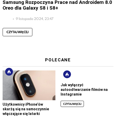
Samsung Rozpoczyna Prace nad Androidem 8.0
Oreo dla Galaxy S8 i S8+
9 listopada 2024, 23:47
CZYTAJ WIĘCEJ
POLECANE
Jak wyłączyć
autoodtwarzanie filmów na
Instagramie
CZYTAJ WIĘCEJ
Użytkownicy iPhone’ów
skarżą się na samoczynnie
włączające się latarki