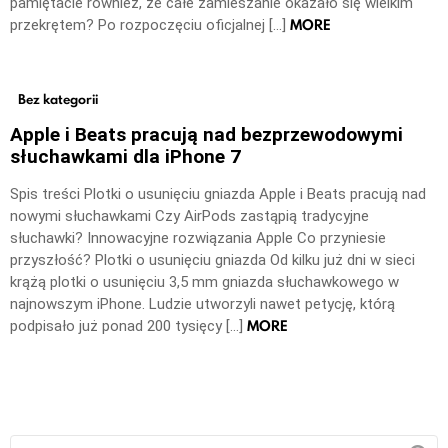
pamiętacie również, że całe zamieszanie okazało się wielkim
MORE
przekrętem? Po rozpoczęciu oficjalnej […]
Bez kategorii
Apple i Beats pracują nad bezprzewodowymi
słuchawkami dla iPhone 7
Spis treści Plotki o usunięciu gniazda Apple i Beats pracują nad
nowymi słuchawkami Czy AirPods zastąpią tradycyjne
słuchawki? Innowacyjne rozwiązania Apple Co przyniesie
przyszłość? Plotki o usunięciu gniazda Od kilku już dni w sieci
krążą plotki o usunięciu 3,5 mm gniazda słuchawkowego w
najnowszym iPhone. Ludzie utworzyli nawet petycję, którą
MORE
podpisało już ponad 200 tysięcy […]
Szukaj: