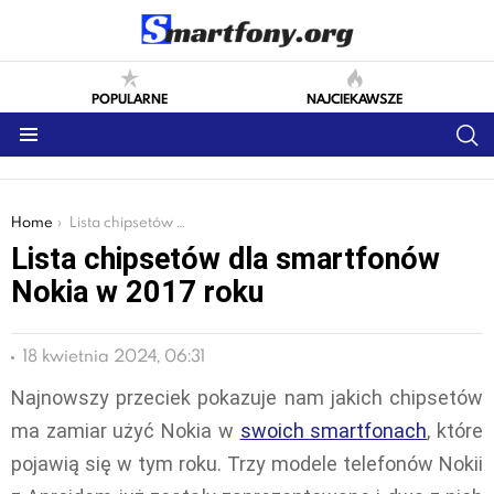
POPULARNE
NAJCIEKAWSZE
S
Menu
You are here:
Home
Lista chipsetów dla smartfonów Nokia w 2017 roku
Lista chipsetów dla smartfonów
Nokia w 2017 roku
18 kwietnia 2024, 06:31
Najnowszy przeciek pokazuje nam jakich chipsetów
ma zamiar użyć Nokia w
swoich smartfonach
, które
pojawią się w tym roku. Trzy modele telefonów Nokii