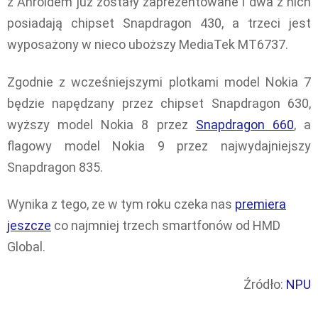
z Anroidem już zostały zaprezentowane i dwa z nich
posiadają chipset Snapdragon 430, a trzeci jest
wyposażony w nieco uboższy MediaTek MT6737.
Zgodnie z wcześniejszymi plotkami model Nokia 7
będzie napędzany przez chipset Snapdragon 630,
wyższy model Nokia 8 przez
Snapdragon 660
, a
flagowy model Nokia 9 przez najwydajniejszy
Snapdragon 835.
Wynika z tego, ze w tym roku czeka nas
premiera
jeszcze
co najmniej trzech smartfonów od HMD
Global.
Źródło:
NPU