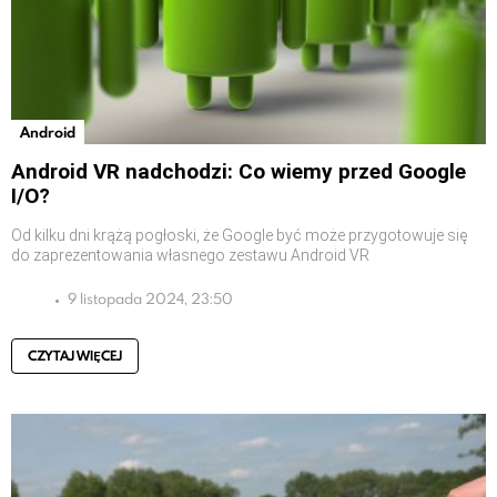
Android
Android VR nadchodzi: Co wiemy przed Google
I/O?
Od kilku dni krążą pogłoski, że Google być może przygotowuje się
do zaprezentowania własnego zestawu Android VR
9 listopada 2024, 23:50
CZYTAJ WIĘCEJ