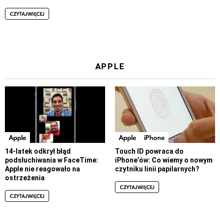
CZYTAJ WIĘCEJ
APPLE
Apple
Apple
iPhone
14-latek odkrył błąd
Touch ID powraca do
podsłuchiwania w FaceTime:
iPhone’ów: Co wiemy o nowym
Apple nie reagowało na
czytniku linii papilarnych?
ostrzeżenia
CZYTAJ WIĘCEJ
CZYTAJ WIĘCEJ