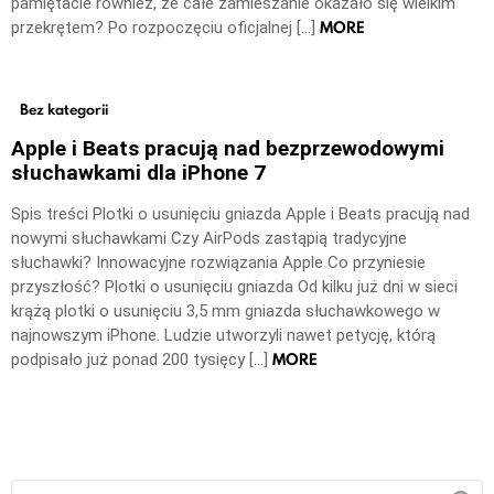
pamiętacie również, że całe zamieszanie okazało się wielkim
MORE
przekrętem? Po rozpoczęciu oficjalnej […]
Bez kategorii
Apple i Beats pracują nad bezprzewodowymi
słuchawkami dla iPhone 7
Spis treści Plotki o usunięciu gniazda Apple i Beats pracują nad
nowymi słuchawkami Czy AirPods zastąpią tradycyjne
słuchawki? Innowacyjne rozwiązania Apple Co przyniesie
przyszłość? Plotki o usunięciu gniazda Od kilku już dni w sieci
krążą plotki o usunięciu 3,5 mm gniazda słuchawkowego w
najnowszym iPhone. Ludzie utworzyli nawet petycję, którą
MORE
podpisało już ponad 200 tysięcy […]
Szukaj: