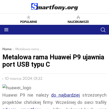
POPULARNE
NAJCIEKAWSZE
S
Menu
You are here:
Home
Metalowa rama Huawei P9 ujawnia port USB typu C
Metalowa rama Huawei P9 ujawnia
port USB typu C
10 marca 2024, 01:33
Huawei P9 nie należy
do najbardziej
strzeżonych
projektów chińskiej firmy. Wcześniej do sieci trafiły