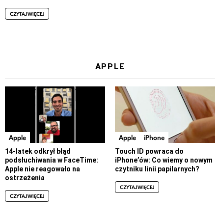
CZYTAJ WIĘCEJ
APPLE
Apple
Apple
iPhone
14-latek odkrył błąd
Touch ID powraca do
podsłuchiwania w FaceTime:
iPhone’ów: Co wiemy o nowym
Apple nie reagowało na
czytniku linii papilarnych?
ostrzeżenia
CZYTAJ WIĘCEJ
CZYTAJ WIĘCEJ