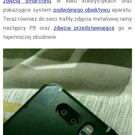
zdjęcia smartfonu
w kilku kolorystykach oraz
pokazujące system
podwójnego obiektywu
aparatu.
Teraz również do sieci trafiły zdjęcia metalowej ramy
następcy P8 oraz
zdjęcia przedstawiające
go w
tajemniczej obudowie.