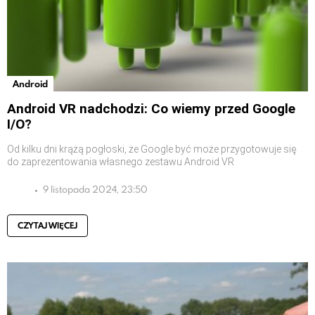
Android
Android VR nadchodzi: Co wiemy przed Google
I/O?
Od kilku dni krążą pogłoski, że Google być może przygotowuje się
do zaprezentowania własnego zestawu Android VR
9 listopada 2024, 23:50
CZYTAJ WIĘCEJ