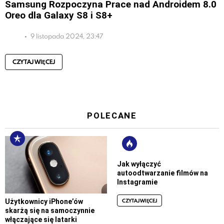
Samsung Rozpoczyna Prace nad Androidem 8.0
Oreo dla Galaxy S8 i S8+
9 listopada 2024, 23:47
CZYTAJ WIĘCEJ
POLECANE
Jak wyłączyć
autoodtwarzanie filmów na
Instagramie
CZYTAJ WIĘCEJ
Użytkownicy iPhone’ów
skarżą się na samoczynnie
włączające się latarki