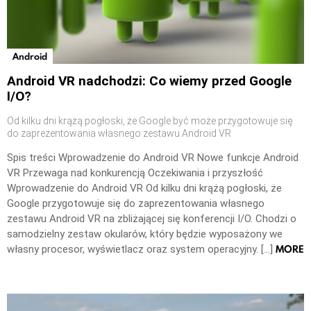
Android
Android VR nadchodzi: Co wiemy przed Google
I/O?
Od kilku dni krążą pogłoski, że Google być może przygotowuje się
do zaprezentowania własnego zestawu Android VR
Spis treści Wprowadzenie do Android VR Nowe funkcje Android
VR Przewaga nad konkurencją Oczekiwania i przyszłość
Wprowadzenie do Android VR Od kilku dni krążą pogłoski, że
Google przygotowuje się do zaprezentowania własnego
zestawu Android VR na zbliżającej się konferencji I/O. Chodzi o
samodzielny zestaw okularów, który będzie wyposażony we
MORE
własny procesor, wyświetlacz oraz system operacyjny. […]