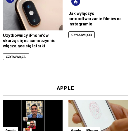
Jak wyłączyć
autoodtwarzanie filmów na
Instagramie
CZYTAJ WIĘCEJ
Użytkownicy iPhone’ów
skarżą się na samoczynnie
włączające się latarki
CZYTAJ WIĘCEJ
APPLE
Apple
Apple
iPhone