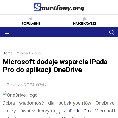
POPULARNE
NAJCIEKAWSZE
S
Menu
You are here:
Home
Microsoft dodaje wsparcie iPada Pro do aplikacji OneDrive
Microsoft dodaje wsparcie iPada
Pro do aplikacji OneDrive
12 marca 2024, 07:42
Dobra wiadomość dla subskrybentów OneDrive,
którzy również korzystają z
iPada Pro
. Microsoft