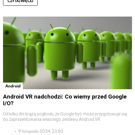
CZYTAJ WIĘCEJ
Android
Android VR nadchodzi: Co wiemy przed Google
I/O?
Od kilku dni krążą pogłoski, że Google być może przygotowuje się
do zaprezentowania własnego zestawu Android VR
9 listopada 2024, 23:50