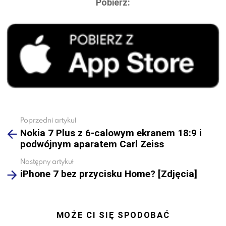
Pobierz:
Poprzedni artykuł
See
Nokia 7 Plus z 6-calowym ekranem 18:9 i
more
podwójnym aparatem Carl Zeiss
Następny artykuł
iPhone 7 bez przycisku Home? [Zdjęcia]
MOŻE CI SIĘ SPODOBAĆ