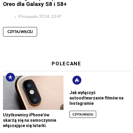
Oreo dla Galaxy S8 i S8+
9 listopada 2024, 23:47
CZYTAJ WIĘCEJ
POLECANE
Jak wyłączyć
autoodtwarzanie filmów na
Instagramie
CZYTAJ WIĘCEJ
Użytkownicy iPhone’ów
skarżą się na samoczynnie
włączające się latarki