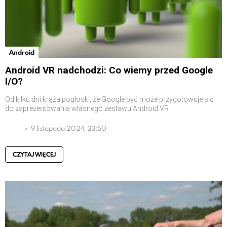
Android
Android VR nadchodzi: Co wiemy przed Google
I/O?
Od kilku dni krążą pogłoski, że Google być może przygotowuje się
do zaprezentowania własnego zestawu Android VR
9 listopada 2024, 23:50
CZYTAJ WIĘCEJ