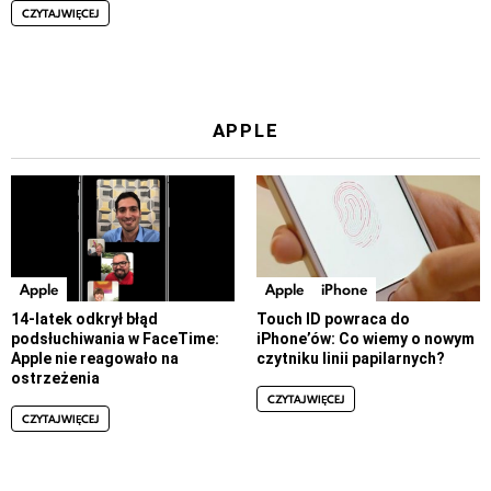
CZYTAJ WIĘCEJ
APPLE
Apple
Apple
iPhone
14-latek odkrył błąd
Touch ID powraca do
podsłuchiwania w FaceTime:
iPhone’ów: Co wiemy o nowym
Apple nie reagowało na
czytniku linii papilarnych?
ostrzeżenia
CZYTAJ WIĘCEJ
CZYTAJ WIĘCEJ