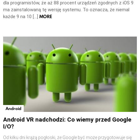
dla programistów, że aż 88 procent urządzeń zgodnych z iOS 9
ma zainstalowaną tę wersję systemu. To oznacza, że niemal
MORE
każde 9 na 10 […]
Android
Android VR nadchodzi: Co wiemy przed Google
I/O?
Od kilku dni krążą pogłoski, że Google być może przygotowuje się