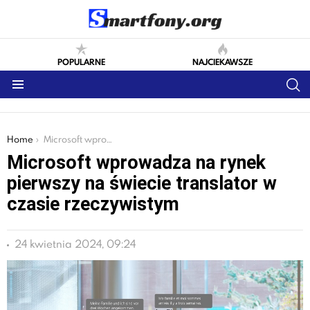
POPULARNE
NAJCIEKAWSZE
S
Menu
You are here:
Home
Microsoft wprowadza na rynek pierwszy na świecie translator w czasie rzeczywistym
Microsoft wprowadza na rynek
pierwszy na świecie translator w
czasie rzeczywistym
24 kwietnia 2024, 09:24