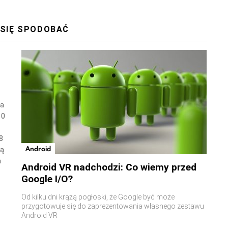
 SIĘ SPODOBAĆ
wa
10
8
Android
ną
a
Android VR nadchodzi: Co wiemy przed
Google I/O?
Od kilku dni krążą pogłoski, że Google być może
przygotowuje się do zaprezentowania własnego zestawu
Android VR