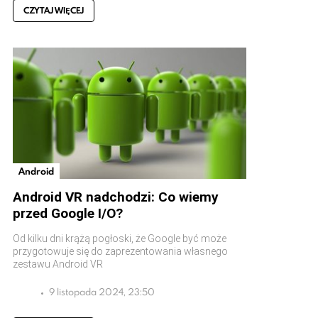
CZYTAJ WIĘCEJ
Android
Android VR nadchodzi: Co wiemy
przed Google I/O?
Od kilku dni krążą pogłoski, że Google być może
przygotowuje się do zaprezentowania własnego
zestawu Android VR
9 listopada 2024, 23:50