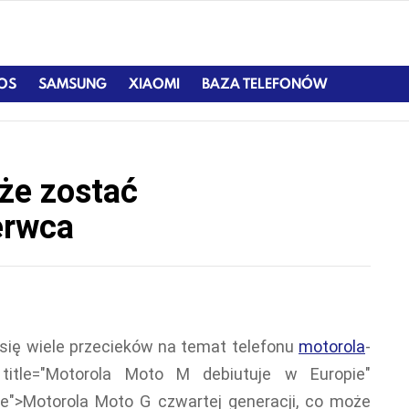
IOS
SAMSUNG
XIAOMI
BAZA TELEFONÓW
że zostać
erwca
 się wiele przecieków na temat telefonu
motorola
-
" title="Motorola Moto M debiutuje w Europie"
ine">Motorola Moto G czwartej generacji, co może