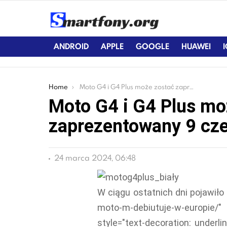
ANDROID
APPLE
GOOGLE
HUAWEI
You are here:
Home
Moto G4 i G4 Plus może zostać zaprezentowany 9 czerwca
Moto G4 i G4 Plus mo
zaprezentowany 9 cz
24 marca 2024, 06:48
W ciągu ostatnich dni pojawiło
moto-m-debiutuje-w-europie/
style="text-decoration: underl