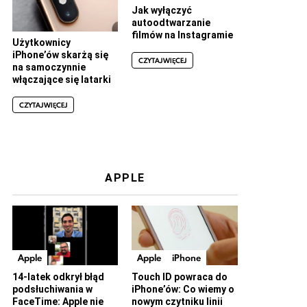
Jak wyłączyć
autoodtwarzanie
filmów na Instagramie
Użytkownicy
iPhone’ów skarżą się
CZYTAJ WIĘCEJ
na samoczynnie
włączające się latarki
CZYTAJ WIĘCEJ
APPLE
Apple
Apple
iPhone
14-latek odkrył błąd
Touch ID powraca do
podsłuchiwania w
iPhone’ów: Co wiemy o
FaceTime: Apple nie
nowym czytniku linii