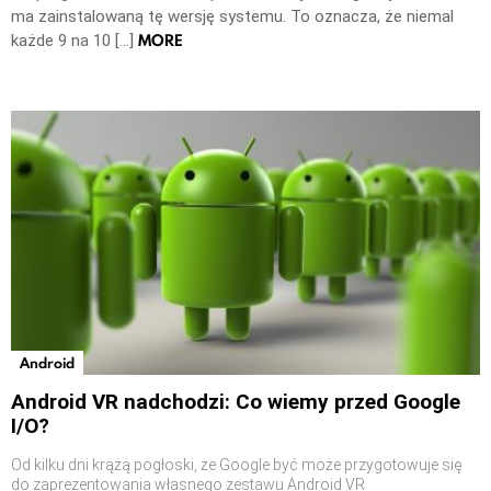
ma zainstalowaną tę wersję systemu. To oznacza, że niemal
MORE
każde 9 na 10 […]
Android
Android VR nadchodzi: Co wiemy przed Google
I/O?
Od kilku dni krążą pogłoski, że Google być może przygotowuje się
do zaprezentowania własnego zestawu Android VR