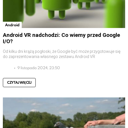
Android
Android VR nadchodzi: Co wiemy przed Google
I/O?
Od kilku dni krążą pogłoski, że Google być może przygotowuje się
do zaprezentowania własnego zestawu Android VR
9 listopada 2024, 23:50
CZYTAJ WIĘCEJ