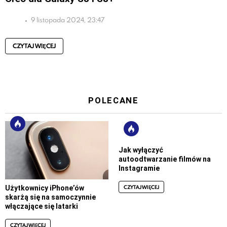
9 listopada 2024, 23:47
CZYTAJ WIĘCEJ
POLECANE
Jak wyłączyć
autoodtwarzanie filmów na
Instagramie
CZYTAJ WIĘCEJ
Użytkownicy iPhone’ów
skarżą się na samoczynnie
włączające się latarki
CZYTAJ WIĘCEJ