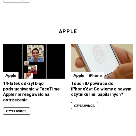
APPLE
Apple
Apple
iPhone
14-latek odkrył błąd
Touch ID powraca do
podsłuchiwania w FaceTime:
iPhone’ów: Co wiemy o nowym
Apple nie reagowało na
czytniku linii papilarnych?
ostrzeżenia
CZYTAJ WIĘCEJ
CZYTAJ WIĘCEJ