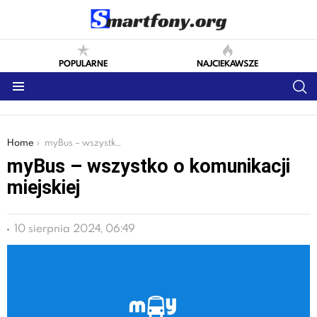
POPULARNE
NAJCIEKAWSZE
S
Menu
You are here:
Home
myBus – wszystko o komunikacji miejskiej
myBus – wszystko o komunikacji
miejskiej
10 sierpnia 2024, 06:49