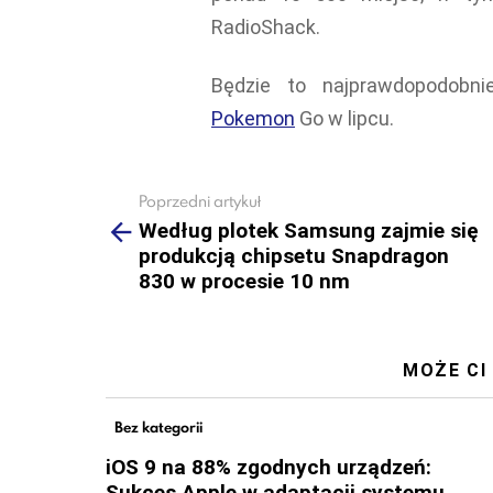
RadioShack.
Będzie to najprawdopodobni
Pokemon
Go w lipcu.
Poprzedni artykuł
See
more
Według plotek Samsung zajmie się
produkcją chipsetu Snapdragon
830 w procesie 10 nm
MOŻE CI
Bez kategorii
iOS 9 na 88% zgodnych urządzeń:
Sukces Apple w adaptacji systemu