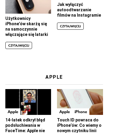
Jak wyłączyć
autoodtwarzanie
filmów na Instagramie
Użytkownicy
iPhone’ów skarżą się
CZYTAJ WIĘCEJ
na samoczynnie
włączające się latarki
CZYTAJ WIĘCEJ
APPLE
Apple
Apple
iPhone
14-latek odkrył błąd
Touch ID powraca do
podsłuchiwania w
iPhone’ów: Co wiemy o
FaceTime: Apple nie
nowym czytniku linii