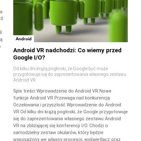
wa
10
8
Android
ną
a
Android VR nadchodzi: Co wiemy przed
Google I/O?
Od kilku dni krążą pogłoski, że Google być może
przygotowuje się do zaprezentowania własnego zestawu
Android VR
Spis treści Wprowadzenie do Android VR Nowe
funkcje Android VR Przewaga nad konkurencją
Oczekiwania i przyszłość Wprowadzenie do Android
VR Od kilku dni krążą pogłoski, że Google przygotowuje
się do zaprezentowania własnego zestawu Android
VR na zbliżającej się konferencji I/O. Chodzi o
samodzielny zestaw okularów, który będzie
wyposażony we własny procesor, wyświetlacz oraz