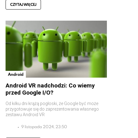
CZYTAJ WIĘCEJ
Android
Android VR nadchodzi: Co wiemy
przed Google I/O?
Od kilku dni krążą pogłoski, że Google być może
przygotowuje się do zaprezentowania własnego
zestawu Android VR
9 listopada 2024, 23:50