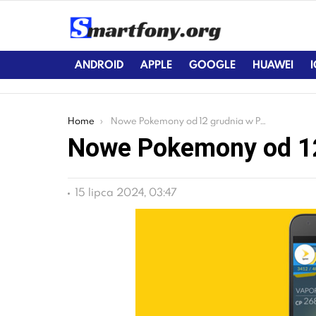
ANDROID
APPLE
GOOGLE
HUAWEI
You are here:
Home
Nowe Pokemony od 12 grudnia w Pokemon Go
Nowe Pokemony od 1
15 lipca 2024, 03:47