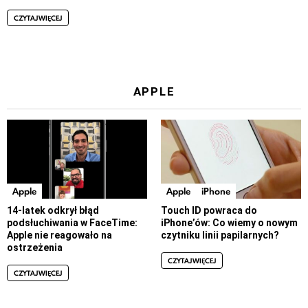
CZYTAJ WIĘCEJ
APPLE
Apple
Apple
iPhone
14-latek odkrył błąd
Touch ID powraca do
podsłuchiwania w FaceTime:
iPhone’ów: Co wiemy o nowym
Apple nie reagowało na
czytniku linii papilarnych?
ostrzeżenia
CZYTAJ WIĘCEJ
CZYTAJ WIĘCEJ