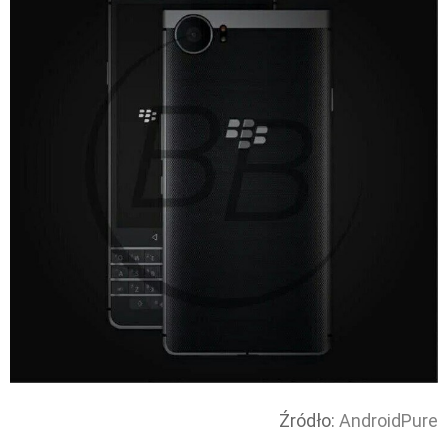
Źródło:
AndroidPure