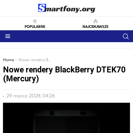
POPULARNE
NAJCIEKAWSZE
S
Menu
You are here:
Home
Nowe rendery BlackBerry DTEK70 (Mercury)
Nowe rendery BlackBerry DTEK70
(Mercury)
29 marca 2024, 04:26