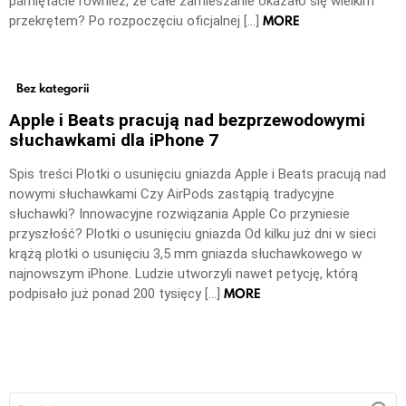
pamiętacie również, że całe zamieszanie okazało się wielkim
MORE
przekrętem? Po rozpoczęciu oficjalnej […]
Bez kategorii
Apple i Beats pracują nad bezprzewodowymi
słuchawkami dla iPhone 7
Spis treści Plotki o usunięciu gniazda Apple i Beats pracują nad
nowymi słuchawkami Czy AirPods zastąpią tradycyjne
słuchawki? Innowacyjne rozwiązania Apple Co przyniesie
przyszłość? Plotki o usunięciu gniazda Od kilku już dni w sieci
krążą plotki o usunięciu 3,5 mm gniazda słuchawkowego w
najnowszym iPhone. Ludzie utworzyli nawet petycję, którą
MORE
podpisało już ponad 200 tysięcy […]
Szukaj: