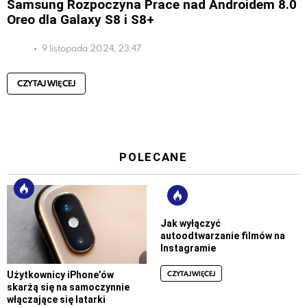
Samsung Rozpoczyna Prace nad Androidem 8.0
Oreo dla Galaxy S8 i S8+
9 listopada 2024, 23:47
CZYTAJ WIĘCEJ
POLECANE
Jak wyłączyć
autoodtwarzanie filmów na
Instagramie
CZYTAJ WIĘCEJ
Użytkownicy iPhone’ów
skarżą się na samoczynnie
włączające się latarki