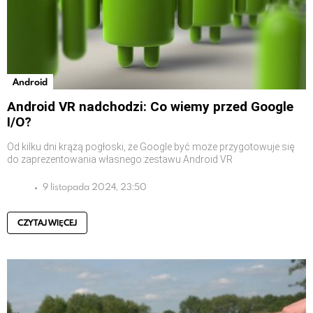
Android
Android VR nadchodzi: Co wiemy przed Google
I/O?
Od kilku dni krążą pogłoski, że Google być może przygotowuje się
do zaprezentowania własnego zestawu Android VR
9 listopada 2024, 23:50
CZYTAJ WIĘCEJ