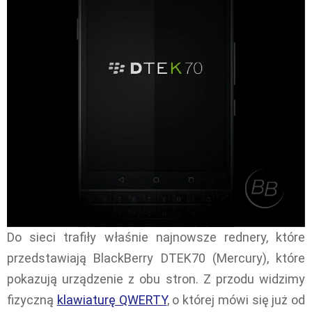
Do sieci trafiły właśnie najnowsze rednery, które
przedstawiają BlackBerry DTEK70 (Mercury), które
pokazują urządzenie z obu stron. Z przodu widzimy
fizyczną
klawiaturę QWERTY
, o której mówi się już od