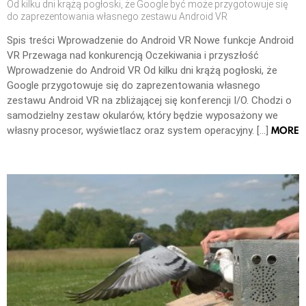
Od kilku dni krążą pogłoski, że Google być może przygotowuje się
do zaprezentowania własnego zestawu Android VR
Spis treści Wprowadzenie do Android VR Nowe funkcje Android
VR Przewaga nad konkurencją Oczekiwania i przyszłość
Wprowadzenie do Android VR Od kilku dni krążą pogłoski, że
Google przygotowuje się do zaprezentowania własnego
zestawu Android VR na zbliżającej się konferencji I/O. Chodzi o
samodzielny zestaw okularów, który będzie wyposażony we
MORE
własny procesor, wyświetlacz oraz system operacyjny. […]