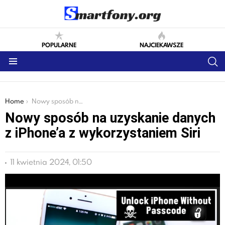
POPULARNE
NAJCIEKAWSZE
S
Menu
You are here:
Home
Nowy sposób na uzyskanie danych z iPhone’a z wykorzystaniem Siri
Nowy sposób na uzyskanie danych
z iPhone’a z wykorzystaniem Siri
11 kwietnia 2024, 01:50