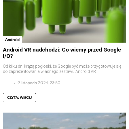
Android
Android VR nadchodzi: Co wiemy przed Google
I/O?
Od kilku dni krążą pogłoski, że Google być może przygotowuje się
do zaprezentowania własnego zestawu Android VR
9 listopada 2024, 23:50
CZYTAJ WIĘCEJ