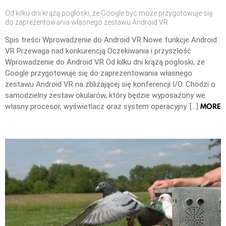
Od kilku dni krążą pogłoski, że Google być może przygotowuje się
do zaprezentowania własnego zestawu Android VR
Spis treści Wprowadzenie do Android VR Nowe funkcje Android
VR Przewaga nad konkurencją Oczekiwania i przyszłość
Wprowadzenie do Android VR Od kilku dni krążą pogłoski, że
Google przygotowuje się do zaprezentowania własnego
zestawu Android VR na zbliżającej się konferencji I/O. Chodzi o
samodzielny zestaw okularów, który będzie wyposażony we
MORE
własny procesor, wyświetlacz oraz system operacyjny. […]