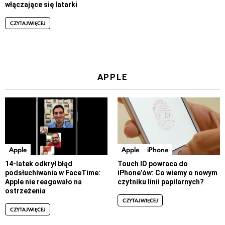
włączające się latarki
CZYTAJ WIĘCEJ
APPLE
Apple
Apple
iPhone
14-latek odkrył błąd
Touch ID powraca do
podsłuchiwania w FaceTime:
iPhone’ów: Co wiemy o nowym
Apple nie reagowało na
czytniku linii papilarnych?
ostrzeżenia
CZYTAJ WIĘCEJ
CZYTAJ WIĘCEJ