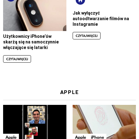
Jak wyłączyć
autoodtwarzanie filmów na
Instagramie
CZYTAJ WIĘCEJ
Użytkownicy iPhone’ów
skarżą się na samoczynnie
włączające się latarki
CZYTAJ WIĘCEJ
APPLE
Apple
Apple
iPhone