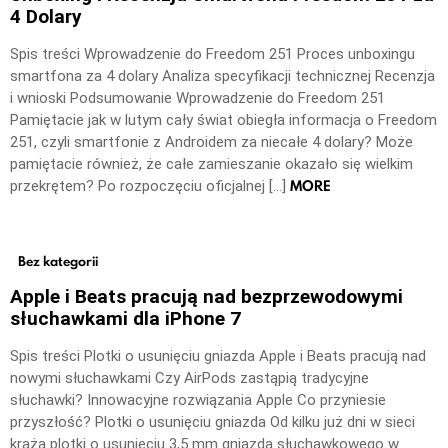
4 Dolary
Spis treści Wprowadzenie do Freedom 251 Proces unboxingu
smartfona za 4 dolary Analiza specyfikacji technicznej Recenzja
i wnioski Podsumowanie Wprowadzenie do Freedom 251
Pamiętacie jak w lutym cały świat obiegła informacja o Freedom
251, czyli smartfonie z Androidem za niecałe 4 dolary? Może
pamiętacie również, że całe zamieszanie okazało się wielkim
MORE
przekrętem? Po rozpoczęciu oficjalnej […]
Bez kategorii
Apple i Beats pracują nad bezprzewodowymi
słuchawkami dla iPhone 7
Spis treści Plotki o usunięciu gniazda Apple i Beats pracują nad
nowymi słuchawkami Czy AirPods zastąpią tradycyjne
słuchawki? Innowacyjne rozwiązania Apple Co przyniesie
przyszłość? Plotki o usunięciu gniazda Od kilku już dni w sieci
krążą plotki o usunięciu 3,5 mm gniazda słuchawkowego w