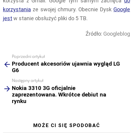
korzysta z Gmail. Google tym samym zachęca
do
korzystania
ze swojej chmury. Obecnie Dysk
Google
jest
w stanie obsłużyć pliki do 5 TB.
Źródło:
Googleblog
Poprzedni artykuł
See
Producent akcesoriów ujawnia wygląd LG
more
G6
Następny artykuł
Nokia 3310 3G oficjalnie
zaprezentowana. Wkrótce debiut na
rynku
MOŻE CI SIĘ SPODOBAĆ