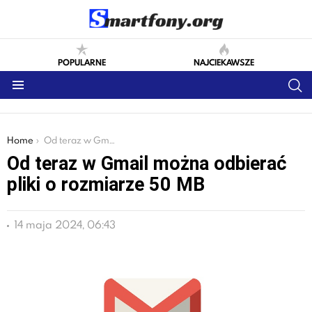
POPULARNE
NAJCIEKAWSZE
S
Menu
You are here:
Home
Od teraz w Gmail można odbierać pliki o rozmiarze 50 MB
Od teraz w Gmail można odbierać
pliki o rozmiarze 50 MB
14 maja 2024, 06:43