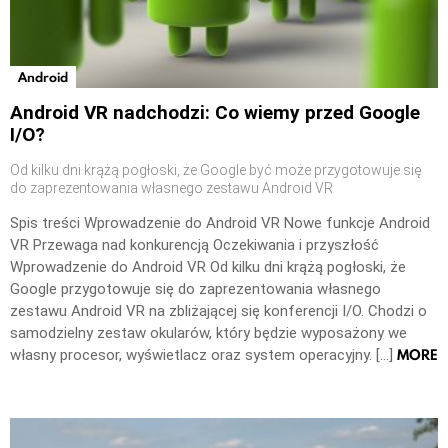
Android
Android VR nadchodzi: Co wiemy przed Google
I/O?
Od kilku dni krążą pogłoski, że Google być może przygotowuje się
do zaprezentowania własnego zestawu Android VR
Spis treści Wprowadzenie do Android VR Nowe funkcje Android
VR Przewaga nad konkurencją Oczekiwania i przyszłość
Wprowadzenie do Android VR Od kilku dni krążą pogłoski, że
Google przygotowuje się do zaprezentowania własnego
zestawu Android VR na zbliżającej się konferencji I/O. Chodzi o
samodzielny zestaw okularów, który będzie wyposażony we
MORE
własny procesor, wyświetlacz oraz system operacyjny. […]