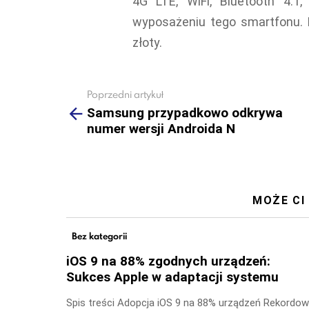
4G LTE, WiFi, Bluetooth 4.1
wyposażeniu tego smartfonu. D
złoty.
Poprzedni artykuł
See
more
Samsung przypadkowo odkrywa
numer wersji Androida N
MOŻE CI
Bez kategorii
iOS 9 na 88% zgodnych urządzeń:
Sukces Apple w adaptacji systemu
Spis treści Adopcja iOS 9 na 88% urządzeń Rekordo