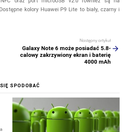
, NFC oraz port microUSB v2.0 również są na
ostępne kolory Huawei P9 Lite to biały, czarny i
Następny artykuł
Galaxy Note 6 może posiadać 5.8-
calowy zakrzywiony ekran i baterię
4000 mAh
 SIĘ SPODOBAĆ
wa