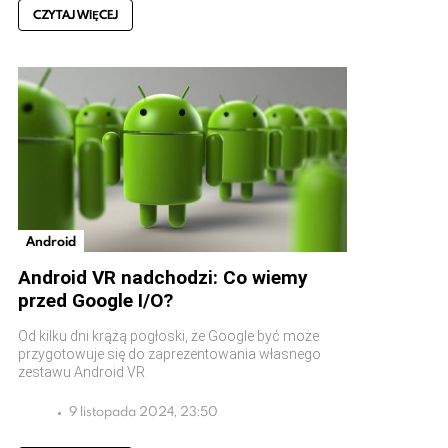
CZYTAJ WIĘCEJ
Android
Android VR nadchodzi: Co wiemy
przed Google I/O?
Od kilku dni krążą pogłoski, że Google być może
przygotowuje się do zaprezentowania własnego
zestawu Android VR
9 listopada 2024, 23:50