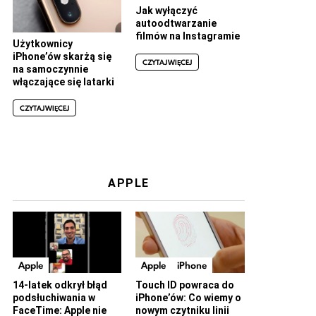
Jak wyłączyć
autoodtwarzanie
filmów na Instagramie
Użytkownicy
iPhone’ów skarżą się
CZYTAJ WIĘCEJ
na samoczynnie
włączające się latarki
CZYTAJ WIĘCEJ
APPLE
Apple
Apple
iPhone
14-latek odkrył błąd
Touch ID powraca do
podsłuchiwania w
iPhone’ów: Co wiemy o
FaceTime: Apple nie
nowym czytniku linii