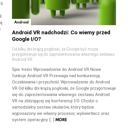
10
8
Android
ną
a
Android VR nadchodzi: Co wiemy przed
Google I/O?
Od kilku dni krążą pogłoski, że Google być może
przygotowuje się do zaprezentowania własnego zestawu
Android VR
Spis treści Wprowadzenie do Android VR Nowe
funkcje Android VR Przewaga nad konkurencją
Oczekiwania i przyszłość Wprowadzenie do Android
VR Od kilku dni krążą pogłoski, że Google przygotowuje
się do zaprezentowania własnego zestawu Android
VR na zbliżającej się konferencji I/O. Chodzi o
samodzielny zestaw okularów, który będzie
wyposażony we własny procesor, wyświetlacz oraz
MORE
system operacyjny. […]