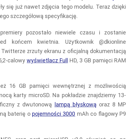
iły się już nawet zdjęcia tego modelu. Teraz dzięki
ego szczegółową specyfikację.
remiery pozostało niewiele czasu i zostanie
d końcem kwietnia. Użytkownik @dkionline
Twitterze zrzuty ekranu z oficjalną dokumentacją
5,2-calowy
wyświetlacz Full
HD, 3 GB pamięci RAM
ież 16 GB pamięci wewnętrznej z możliwością
ocą karty microSD. Na pokładzie znajdziemy 13-
aficzny z dwutonową
lampą błyskową
oraz 8 MP
amą baterię o
pojemności 3000
mAh co flagowy P9