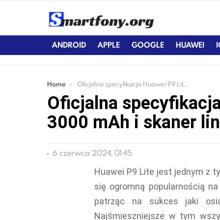
ANDROID
APPLE
GOOGLE
HUAWEI
You are here:
Home
Oficjalna specyfikacja Huawei P9 Lite. Bateria 3000 mAh i skaner linii papilarnych
Oficjalna specyfikacj
3000 mAh i skaner lin
6 czerwca 2024, 01:45
Huawei P9 Lite jest jednym z t
się ogromną popularnością na
patrząc na sukces jaki osią
Najśmieszniejsze w tym wszys