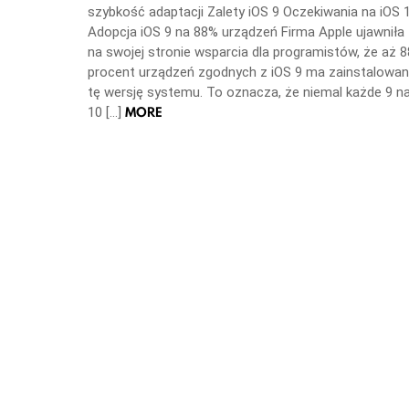
szybkość adaptacji Zalety iOS 9 Oczekiwania na iOS 
Adopcja iOS 9 na 88% urządzeń Firma Apple ujawniła
na swojej stronie wsparcia dla programistów, że aż 8
procent urządzeń zgodnych z iOS 9 ma zainstalowa
tę wersję systemu. To oznacza, że niemal każde 9 n
MORE
10 […]