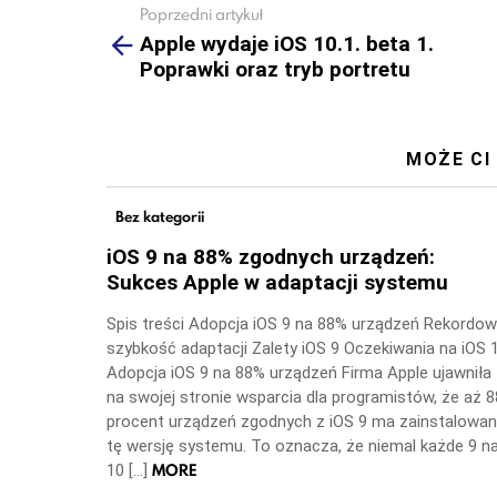
Poprzedni artykuł
See
more
Apple wydaje iOS 10.1. beta 1.
Poprawki oraz tryb portretu
MOŻE CI
Bez kategorii
iOS 9 na 88% zgodnych urządzeń:
Sukces Apple w adaptacji systemu
Spis treści Adopcja iOS 9 na 88% urządzeń Rekordo
szybkość adaptacji Zalety iOS 9 Oczekiwania na iOS 
Adopcja iOS 9 na 88% urządzeń Firma Apple ujawniła
na swojej stronie wsparcia dla programistów, że aż 8
procent urządzeń zgodnych z iOS 9 ma zainstalowa
tę wersję systemu. To oznacza, że niemal każde 9 n
MORE
10 […]