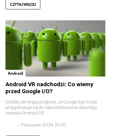
CZYTAJ WIĘCEJ
Android
Android VR nadchodzi: Co wiemy
przed Google I/O?
Od kilku dni krążą pogłoski, że Google być może
przygotowuje się do zaprezentowania własnego
zestawu Android VR
9 listopada 2024, 23:50