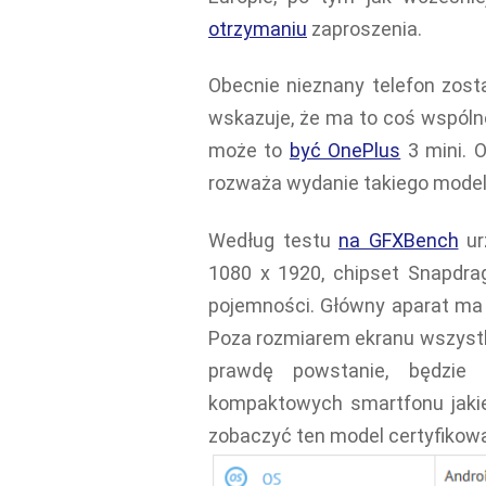
otrzymaniu
zaproszenia.
Obecnie nieznany telefon zost
wskazuje, że ma to coś wspóln
może to
być OnePlus
3 mini. O
rozważa wydanie takiego model
Według testu
na GFXBench
ur
1080 x 1920, chipset Snapdra
pojemności. Główny aparat ma 1
Poza rozmiarem ekranu wszystko
prawdę powstanie, będzie 
kompaktowych smartfonu jakie 
zobaczyć ten model certyfikow