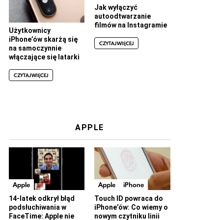
Jak wyłączyć
autoodtwarzanie
filmów na Instagramie
Użytkownicy
iPhone’ów skarżą się
CZYTAJ WIĘCEJ
na samoczynnie
włączające się latarki
CZYTAJ WIĘCEJ
APPLE
Apple
Apple
iPhone
14-latek odkrył błąd
Touch ID powraca do
podsłuchiwania w
iPhone’ów: Co wiemy o
FaceTime: Apple nie
nowym czytniku linii