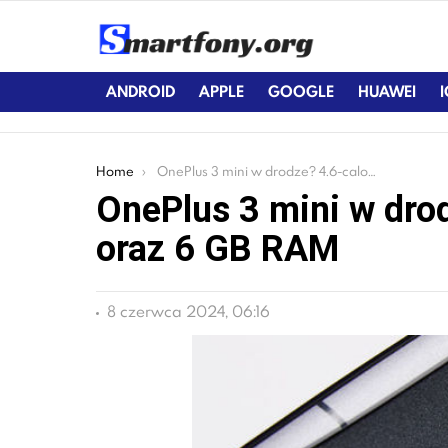
ANDROID
APPLE
GOOGLE
HUAWEI
You are here:
Home
OnePlus 3 mini w drodze? 4.6-calowy ekran oraz 6 GB RAM
OnePlus 3 mini w dro
oraz 6 GB RAM
8 czerwca 2024, 06:16