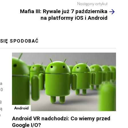
Następny artykuł
Mafia III: Rywale już 7 października
na platformy iOS i Android
 SIĘ SPODOBAĆ
wa
10
8
Android
ną
a
Android VR nadchodzi: Co wiemy przed
Google I/O?