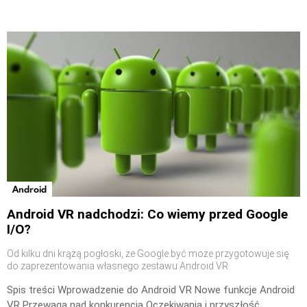
Android
Android VR nadchodzi: Co wiemy przed Google
I/O?
Od kilku dni krążą pogłoski, że Google być może przygotowuje się
do zaprezentowania własnego zestawu Android VR
Spis treści Wprowadzenie do Android VR Nowe funkcje Android
VR Przewaga nad konkurencją Oczekiwania i przyszłość