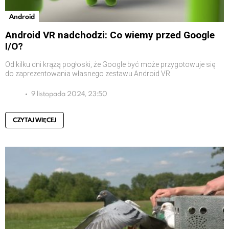
Android
Android VR nadchodzi: Co wiemy przed Google
I/O?
Od kilku dni krążą pogłoski, że Google być może przygotowuje się
do zaprezentowania własnego zestawu Android VR
9 listopada 2024, 23:50
CZYTAJ WIĘCEJ