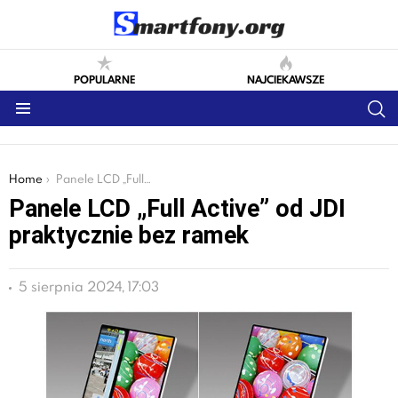
POPULARNE
NAJCIEKAWSZE
S
Menu
You are here:
Home
Panele LCD „Full Active” od JDI praktycznie bez ramek
Panele LCD „Full Active” od JDI
praktycznie bez ramek
5 sierpnia 2024, 17:03