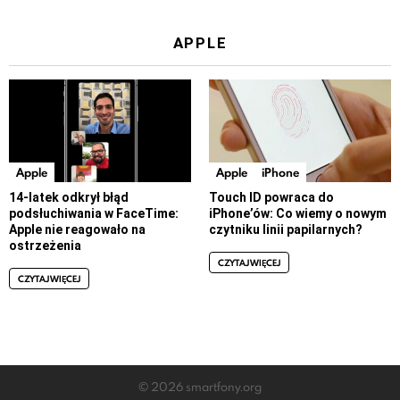
APPLE
Apple
Apple
iPhone
14-latek odkrył błąd
Touch ID powraca do
podsłuchiwania w FaceTime:
iPhone’ów: Co wiemy o nowym
Apple nie reagowało na
czytniku linii papilarnych?
ostrzeżenia
CZYTAJ WIĘCEJ
CZYTAJ WIĘCEJ
© 2026 smartfony.org