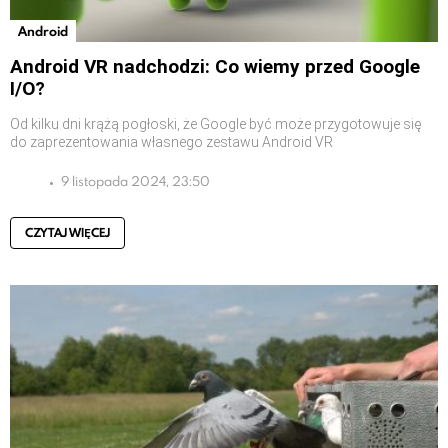
Android
Android VR nadchodzi: Co wiemy przed Google
I/O?
Od kilku dni krążą pogłoski, że Google być może przygotowuje się
do zaprezentowania własnego zestawu Android VR
9 listopada 2024, 23:50
CZYTAJ WIĘCEJ