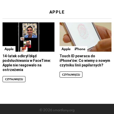
APPLE
Apple
Apple
iPhone
14-latek odkrył błąd
Touch ID powraca do
podsłuchiwania w FaceTime:
iPhone’ów: Co wiemy o nowym
Apple nie reagowało na
czytniku linii papilarnych?
ostrzeżenia
CZYTAJ WIĘCEJ
CZYTAJ WIĘCEJ
© 2026 smartfony.org