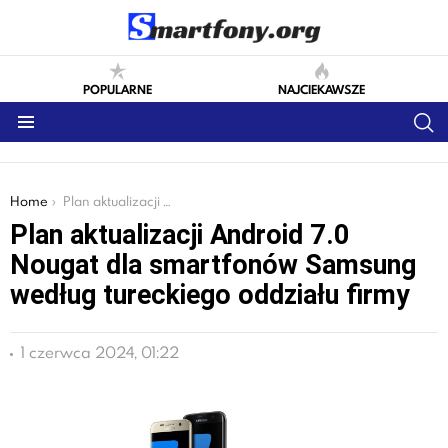
POPULARNE
NAJCIEKAWSZE
S
Menu
You are here:
Home
Plan aktualizacji Android 7.0 Nougat dla smartfonów Samsung według tureckiego oddziału firmy
Plan aktualizacji Android 7.0
Nougat dla smartfonów Samsung
według tureckiego oddziału firmy
1 czerwca 2024, 01:22