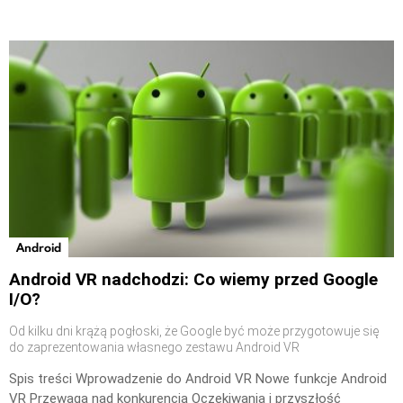
Android
Android VR nadchodzi: Co wiemy przed Google
I/O?
Od kilku dni krążą pogłoski, że Google być może przygotowuje się
do zaprezentowania własnego zestawu Android VR
Spis treści Wprowadzenie do Android VR Nowe funkcje Android
VR Przewaga nad konkurencją Oczekiwania i przyszłość