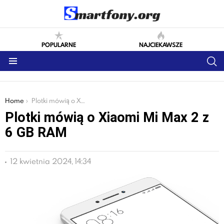
POPULARNE
NAJCIEKAWSZE
S
Menu
You are here:
Home
Plotki mówią o Xiaomi Mi Max 2 z 6 GB RAM
Plotki mówią o Xiaomi Mi Max 2 z
6 GB RAM
12 kwietnia 2024, 14:34