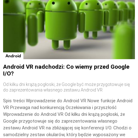
Android
Android VR nadchodzi: Co wiemy przed Google
I/O?
Od kilku dni krążą pogłoski, że Google być może przygotowuje się
do zaprezentowania własnego zestawu Android VR
Spis treści Wprowadzenie do Android VR Nowe funkcje Android
VR Przewaga nad konkurencją Oczekiwania i przyszłość
Wprowadzenie do Android VR Od kilku dni krążą pogłoski, że
Google przygotowuje się do zaprezentowania własnego
zestawu Android VR na zbliżającej się konferencji I/O. Chodzi o
samodzielny zestaw okularów, który będzie wyposażony we