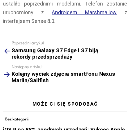
ustaliło poprzednimi modelami. Telefon zostanie
uruchomiony z
Androidem Marshmallow
z
interfejsem Sense 8.0.
Poprzedni artykuł
See
Samsung Galaxy S7 Edge i S7 biją
more
rekordy przedsprzedaży
Następny artykuł
Kolejny wyciek zdjęcia smartfonu Nexus
Marlin/Sailfish
MOŻE CI SIĘ SPODOBAĆ
Bez kategorii
iOS 9 na 88% zgodnych urządzeń: Sukces Apple