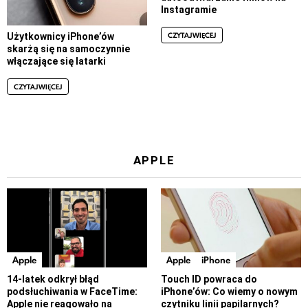
Instagramie
CZYTAJ WIĘCEJ
Użytkownicy iPhone’ów
skarżą się na samoczynnie
włączające się latarki
CZYTAJ WIĘCEJ
APPLE
Apple
Apple
iPhone
14-latek odkrył błąd
Touch ID powraca do
podsłuchiwania w FaceTime:
iPhone’ów: Co wiemy o nowym
Apple nie reagowało na
czytniku linii papilarnych?