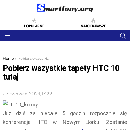
POPULARNE
NAJCIEKAWSZE
S
Menu
You are here:
Home
Pobierz wszystkie tapety HTC 10 tutaj
Pobierz wszystkie tapety HTC 10
tutaj
7 czerwca 2024, 17:29
Już dziś za niecałe 5 godzin rozpocznie się
konferencja HTC w Nowym Jorku. Zostanie