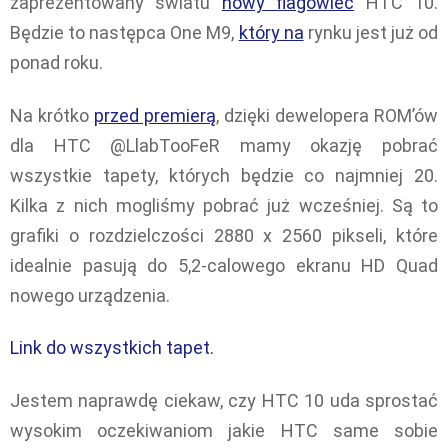
zaprezentowany światu
nowy flagowiec
HTC 10.
Będzie to następca One M9,
który na
rynku jest już od
ponad roku.
Na krótko
przed premierą
, dzięki dewelopera ROM’ów
dla HTC @LlabTooFeR mamy okazję pobrać
wszystkie tapety, których będzie co najmniej 20.
Kilka z nich mogliśmy pobrać już wcześniej. Są to
grafiki o rozdzielczości 2880 x 2560 pikseli, które
idealnie pasują do 5,2-calowego ekranu HD Quad
nowego urządzenia.
Link do wszystkich tapet.
Jestem naprawdę ciekaw, czy HTC 10 uda sprostać
wysokim oczekiwaniom jakie HTC same sobie