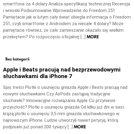
smartfona za 4 dolary Analiza specyfikacji technicznej Recenzja
i wnioski Podsumowanie Wprowadzenie do Freedom 251
Pamiętacie jak w lutym cały świat obiegła informacja o Freedom
251, czyli smartfonie z Androidem za niecałe 4 dolary? Może
pamiętacie również, że całe zamieszanie okazało się wielkim
MORE
przekrętem? Po rozpoczęciu oficjalnej […]
Bez kategorii
Apple i Beats pracują nad bezprzewodowymi
słuchawkami dla iPhone 7
Spis treści Plotki o usunięciu gniazda Apple i Beats pracują nad
nowymi słuchawkami Czy AirPods zastąpią tradycyjne
słuchawki? Innowacyjne rozwiązania Apple Co przyniesie
przyszłość? Plotki o usunięciu gniazda Od kilku już dni w sieci
krążą plotki o usunięciu 3,5 mm gniazda słuchawkowego w
najnowszym iPhone. Ludzie utworzyli nawet petycję, którą
MORE
podpisało już ponad 200 tysięcy […]