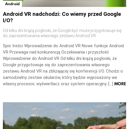
Android
Android VR nadchodzi: Co wiemy przed Google
I/O?
Od kilku dni krążą pogłoski, że Google być może przygotowuje się
do zaprezentowania własnego zestawu Android VR
Spis treści Wprowadzenie do Android VR Nowe funkcje Android
VR Przewaga nad konkurencją Oczekiwania i przyszłość
Wprowadzenie do Android VR Od kilku dni krążą pogłoski, że
Google przygotowuje się do zaprezentowania własnego
zestawu Android VR na zbliżającej się konferencji I/O. Chodzi o
samodzielny zestaw okularów, który będzie wyposażony we
MORE
własny procesor, wyświetlacz oraz system operacyjny. […]