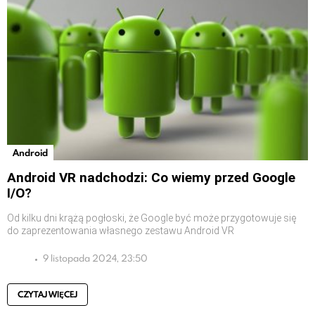
Android
Android VR nadchodzi: Co wiemy przed Google
I/O?
Od kilku dni krążą pogłoski, że Google być może przygotowuje się
do zaprezentowania własnego zestawu Android VR
9 listopada 2024, 23:50
CZYTAJ WIĘCEJ