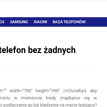
IOS
SAMSUNG
XIAOMI
BAZA TELEFONÓW
 telefon bez żadnych
lt="" width="796" height="398" />Chciałbyś, aby
rostu w momencie, kiedy znajdujesz się w
 podłączania go lub kładzenia na macie ładujące?