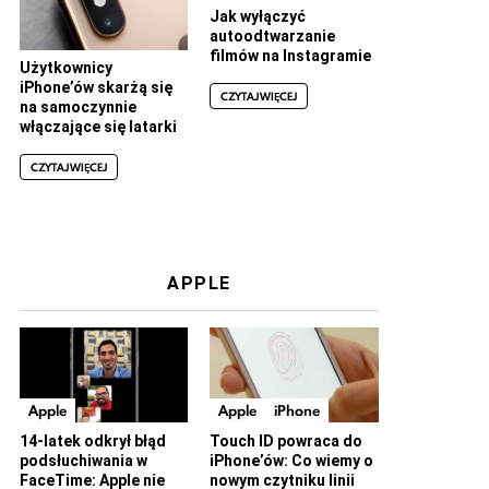
Jak wyłączyć
autoodtwarzanie
filmów na Instagramie
Użytkownicy
iPhone’ów skarżą się
CZYTAJ WIĘCEJ
na samoczynnie
włączające się latarki
CZYTAJ WIĘCEJ
APPLE
Apple
Apple
iPhone
14-latek odkrył błąd
Touch ID powraca do
podsłuchiwania w
iPhone’ów: Co wiemy o
FaceTime: Apple nie
nowym czytniku linii