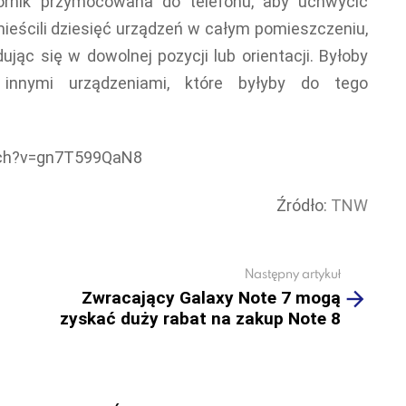
iornik przymocowana do telefonu, aby uchwycić
eścili dziesięć urządzeń w całym pomieszczeniu,
ując się w dowolnej pozycji lub orientacji. Byłoby
nnymi urządzeniami, które byłyby do tego
tch?v=gn7T599QaN8
Źródło:
TNW
Następny artykuł
Zwracający Galaxy Note 7 mogą
zyskać duży rabat na zakup Note 8