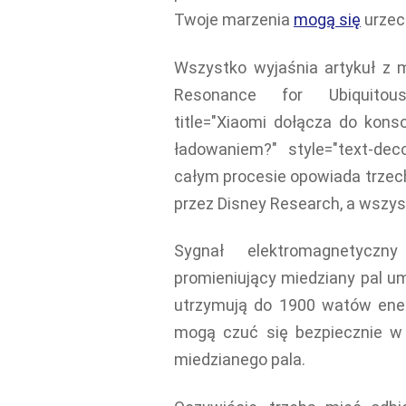
Twoje marzenia
mogą się
urzec
Wszystko wyjaśnia artykuł z 
Resonance for Ubiquit
title="Xiaomi dołącza do kon
ładowaniem?" style="text-deco
całym procesie opowiada trzech
przez Disney Research, a wsz
Sygnał elektromagnetyczn
promieniujący miedziany pal u
utrzymują do 1900 watów ener
mogą czuć się bezpiecznie w
miedzianego pala.