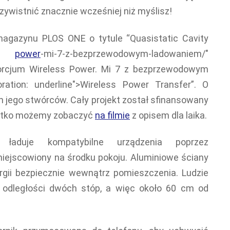
zywistnić znacznie wcześniej niż myślisz!
magazynu PLOS ONE o tytule “Quasistatic Cavity
ous
power
-mi-7-z-bezprzewodowym-ladowaniem/"
sorcjum Wireless Power. Mi 7 z bezprzewodowym
ration: underline">Wireless Power Transfer”. O
 jego stwórców. Cały projekt został sfinansowany
ystko możemy zobaczyć
na filmie
z opisem dla laika.
y ładuje kompatybilne urządzenia poprzez
miejscowiony na środku pokoju. Aluminiowe ściany
gii bezpiecznie wewnątrz pomieszczenia. Ludzie
 odległości dwóch stóp, a więc około 60 cm od