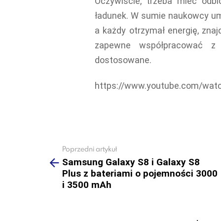
Oczywiście, trzeba mieć odb
ładunek. W sumie naukowcy umi
a każdy otrzymał energię, znajd
zapewne współpracować z i
dostosowane.
https://www.youtube.com/wa
Poprzedni artykuł
See
more
Samsung Galaxy S8 i Galaxy S8
Plus z bateriami o pojemności 3000
i 3500 mAh