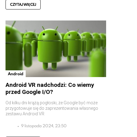
CZYTAJ WIĘCEJ
Android
Android VR nadchodzi: Co wiemy
przed Google I/O?
Od kilku dni krążą pogłoski, że Google być może
przygotowuje się do zaprezentowania własnego
zestawu Android VR
9 listopada 2024, 23:50