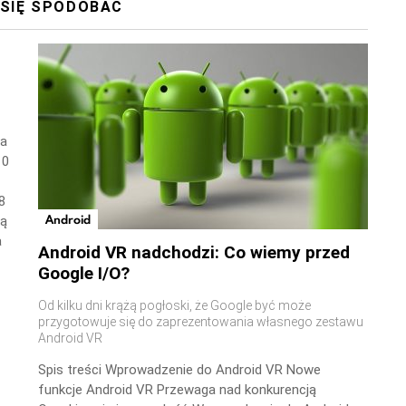
 SIĘ SPODOBAĆ
wa
10
8
Android
ną
a
Android VR nadchodzi: Co wiemy przed
Google I/O?
Od kilku dni krążą pogłoski, że Google być może
przygotowuje się do zaprezentowania własnego zestawu
Android VR
Spis treści Wprowadzenie do Android VR Nowe
funkcje Android VR Przewaga nad konkurencją