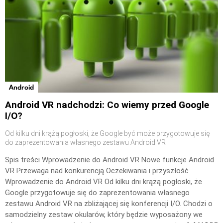
Android
Android VR nadchodzi: Co wiemy przed Google
I/O?
Od kilku dni krążą pogłoski, że Google być może przygotowuje się
do zaprezentowania własnego zestawu Android VR
Spis treści Wprowadzenie do Android VR Nowe funkcje Android
VR Przewaga nad konkurencją Oczekiwania i przyszłość
Wprowadzenie do Android VR Od kilku dni krążą pogłoski, że
Google przygotowuje się do zaprezentowania własnego
zestawu Android VR na zbliżającej się konferencji I/O. Chodzi o
samodzielny zestaw okularów, który będzie wyposażony we