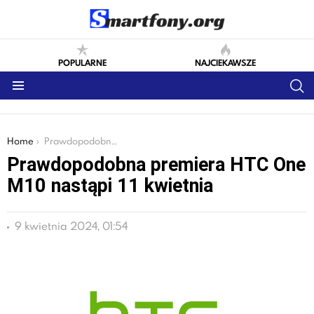
POPULARNE
NAJCIEKAWSZE
S
Menu
You are here:
Home
Prawdopodobna premiera HTC One M10 nastąpi 11 kwietnia
Prawdopodobna premiera HTC One
M10 nastąpi 11 kwietnia
9 kwietnia 2024, 01:54