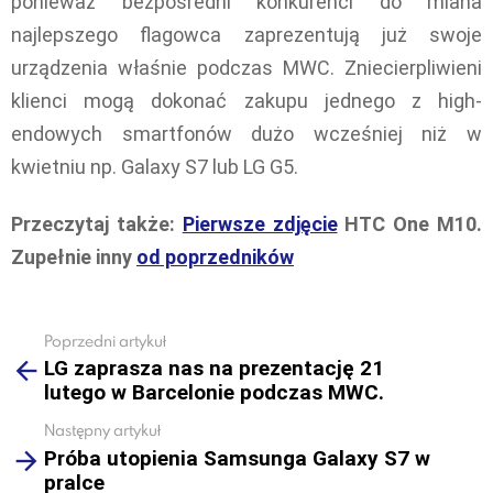
ponieważ bezpośredni konkurenci do miana
najlepszego flagowca zaprezentują już swoje
urządzenia właśnie podczas MWC. Zniecierpliwieni
klienci mogą dokonać zakupu jednego z high-
endowych smartfonów dużo wcześniej niż w
kwietniu np. Galaxy S7 lub LG G5.
Przeczytaj także:
Pierwsze zdjęcie
HTC One M10.
Zupełnie inny
od poprzedników
Poprzedni artykuł
See
LG zaprasza nas na prezentację 21
more
lutego w Barcelonie podczas MWC.
Następny artykuł
Próba utopienia Samsunga Galaxy S7 w
pralce