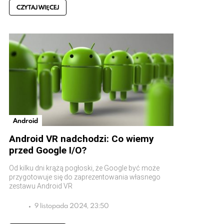
CZYTAJ WIĘCEJ
Android
Android VR nadchodzi: Co wiemy
przed Google I/O?
Od kilku dni krążą pogłoski, że Google być może
przygotowuje się do zaprezentowania własnego
zestawu Android VR
9 listopada 2024, 23:50