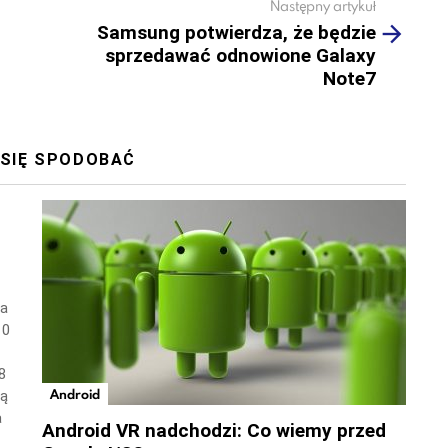
Następny artykuł
Samsung potwierdza, że będzie
sprzedawać odnowione Galaxy
Note7
 SIĘ SPODOBAĆ
wa
10
8
Android
ną
a
Android VR nadchodzi: Co wiemy przed