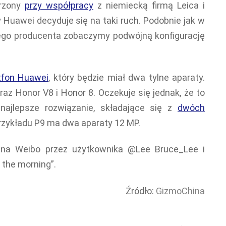
orzony
przy współpracy
z niemiecką firmą Leica i
y Huawei decyduje się na taki ruch. Podobnie jak w
ego producenta zobaczymy podwójną konfigurację
tfon Huawei
, który będzie miał dwa tylne aparaty.
raz Honor V8 i Honor 8. Oczekuje się jednak, że to
najlepsze rozwiązanie, składające się z
dwóch
rzykładu P9 ma dwa aparaty 12 MP.
e na Weibo przez użytkownika @Lee Bruce_Lee i
 the morning”.
Źródło:
GizmoChina