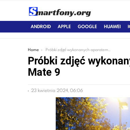
ANDROID
APPLE
GOOGLE
HUAWEI
You are here:
Home
Próbki zdjęć wykonanych aparatem Huawei Mate 9
Próbki zdjęć wykona
Mate 9
23 kwietnia 2024, 06:06