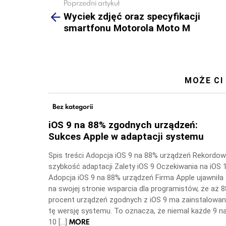
Poprzedni artykuł
See
more
Wyciek zdjęć oraz specyfikacji
smartfonu Motorola Moto M
MOŻE CI
Bez kategorii
iOS 9 na 88% zgodnych urządzeń:
Sukces Apple w adaptacji systemu
Spis treści Adopcja iOS 9 na 88% urządzeń Rekordo
szybkość adaptacji Zalety iOS 9 Oczekiwania na iOS 
Adopcja iOS 9 na 88% urządzeń Firma Apple ujawniła
na swojej stronie wsparcia dla programistów, że aż 8
procent urządzeń zgodnych z iOS 9 ma zainstalowa
tę wersję systemu. To oznacza, że niemal każde 9 n
MORE
10 […]