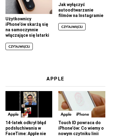
Jak wyłączyć
autoodtwarzanie
filmów na Instagramie
Użytkownicy
iPhone’ów skarżą się
CZYTAJ WIĘCEJ
na samoczynnie
włączające się latarki
CZYTAJ WIĘCEJ
APPLE
Apple
Apple
iPhone
14-latek odkrył błąd
Touch ID powraca do
podsłuchiwania w
iPhone’ów: Co wiemy o
FaceTime: Apple nie
nowym czytniku linii