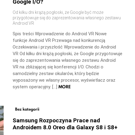
Google I/O?
Od kilku dni krążą pogłoski, że Google być może
przygotowuje się do zaprezentowania własnego zestawu
Android VR
Spis treści Wprowadzenie do Android VR Nowe
funkcje Android VR Przewaga nad konkurencją
Oczekiwania i przyszłość Wprowadzenie do Android
VR Od kilku dni krążą pogłoski, że Google przygotowuje
się do zaprezentowania własnego zestawu Android
VR na zbliżającej się konferencji I/O. Chodzi o
samodzielny zestaw okularów, który będzie
wyposażony we własny procesor, wyświetlacz oraz
MORE
system operacyjny. […]
Bez kategorii
Samsung Rozpoczyna Prace nad
Androidem 8.0 Oreo dla Galaxy S8 i S8+