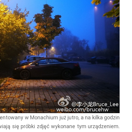
ntowany w Monachium już jutro, a na kilka godzin
wiają się próbki zdjęć wykonane tym urządzeniem.