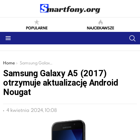
POPULARNE
NAJCIEKAWSZE
S
Menu
You are here:
Home
Samsung Galaxy A5 (2017) otrzymuje aktualizację Android Nougat
Samsung Galaxy A5 (2017)
otrzymuje aktualizację Android
Nougat
4 kwietnia 2024, 10:08