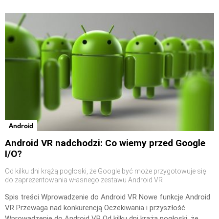
Android
Android VR nadchodzi: Co wiemy przed Google
I/O?
Od kilku dni krążą pogłoski, że Google być może przygotowuje się
do zaprezentowania własnego zestawu Android VR
Spis treści Wprowadzenie do Android VR Nowe funkcje Android
VR Przewaga nad konkurencją Oczekiwania i przyszłość
Wprowadzenie do Android VR Od kilku dni krążą pogłoski, że