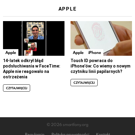
APPLE
Apple
Apple
iPhone
14-latek odkrył błąd
Touch ID powraca do
podsłuchiwania w FaceTime:
iPhone’ów: Co wiemy o nowym
Apple nie reagowało na
czytniku linii papilarnych?
ostrzeżenia
CZYTAJ WIĘCEJ
CZYTAJ WIĘCEJ
© 2026 smartfony.org
Regulamin
Polityka prywatności
Kontakt