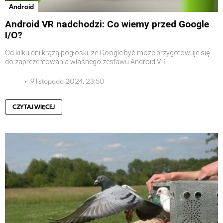
Android
Android VR nadchodzi: Co wiemy przed Google
I/O?
Od kilku dni krążą pogłoski, że Google być może przygotowuje się
do zaprezentowania własnego zestawu Android VR
9 listopada 2024, 23:50
CZYTAJ WIĘCEJ