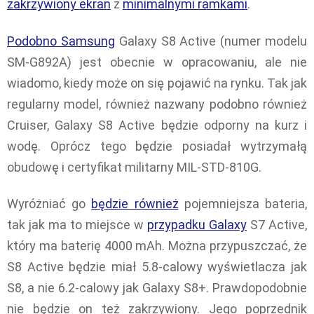
zakrzywiony ekran
z
minimalnymi ramkami
.
Podobno Samsung
Galaxy S8 Active (numer modelu
SM-G892A) jest obecnie w opracowaniu, ale nie
wiadomo, kiedy może on się pojawić na rynku. Tak jak
regularny model, również nazwany podobno również
Cruiser, Galaxy S8 Active będzie odporny na kurz i
wodę. Oprócz tego będzie posiadał wytrzymałą
obudowę i certyfikat militarny MIL-STD-810G.
Wyróżniać go
będzie również
pojemniejsza bateria,
tak jak ma to miejsce w
przypadku Galaxy
S7 Active,
który ma baterię 4000 mAh. Można przypuszczać, że
S8 Active będzie miał 5.8-calowy wyświetlacza jak
S8, a nie 6.2-calowy jak Galaxy S8+. Prawdopodobnie
nie będzie on też zakrzywiony. Jego poprzednik