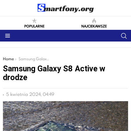
POPULARNE
NAJCIEKAWSZE
S
Menu
You are here:
Home
Samsung Galaxy S8 Active w drodze
Samsung Galaxy S8 Active w
drodze
5 kwietnia 2024, 04:49