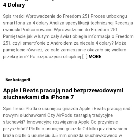
4 Dolary
Spis treści Wprowadzenie do Freedom 251 Proces unboxingu
smartfona za 4 dolary Analiza specyfikacji technicznej Recenzja
i wnioski Podsumowanie Wprowadzenie do Freedom 251
Pamiętacie jak w lutym cały świat obiegła informacja o Freedom
251, czyli smartfonie z Androidem za niecałe 4 dolary? Może
pamiętacie również, że całe zamieszanie okazało się wielkim
MORE
przekrętem? Po rozpoczęciu oficjalnej […]
Bez kategorii
Apple i Beats pracują nad bezprzewodowymi
słuchawkami dla iPhone 7
Spis treści Plotki o usunięciu gniazda Apple i Beats pracują nad
nowymi słuchawkami Czy AirPods zastąpią tradycyjne
słuchawki? Innowacyjne rozwiązania Apple Co przyniesie
przyszłość? Plotki o usunięciu gniazda Od kilku już dni w sieci
krążą plotki o usunięciu 3,5 mm gniazda słuchawkowego w