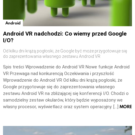
Android
Android VR nadchodzi: Co wiemy przed Google
I/O?
Od kilku dni krążą pogłoski, że Google być może przygotowuje się
do zaprezentowania własnego zestawu Android VR
Spis treści Wprowadzenie do Android VR Nowe funkcje Android
VR Przewaga nad konkurencją Oczekiwania i przyszłość
Wprowadzenie do Android VR Od kilku dni krążą pogłoski, że
Google przygotowuje się do zaprezentowania własnego
zestawu Android VR na zbliżającej się konferencji I/O. Chodzi o
samodzielny zestaw okularów, który będzie wyposażony we
MORE
własny procesor, wyświetlacz oraz system operacyjny. […]