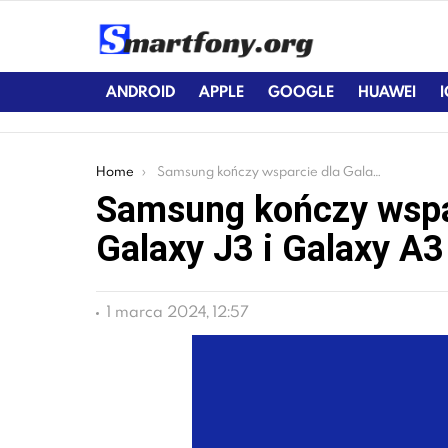
ANDROID
APPLE
GOOGLE
HUAWEI
You are here:
Home
Samsung kończy wsparcie dla Galaxy J1, Galaxy J3 i Galaxy A3 (2016)
Samsung kończy wspar
Galaxy J3 i Galaxy A3
1 marca 2024, 12:57