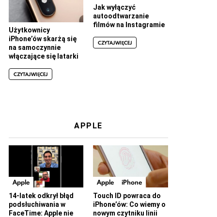
Jak wyłączyć
autoodtwarzanie
filmów na Instagramie
Użytkownicy
iPhone’ów skarżą się
CZYTAJ WIĘCEJ
na samoczynnie
włączające się latarki
CZYTAJ WIĘCEJ
APPLE
Apple
Apple
iPhone
14-latek odkrył błąd
Touch ID powraca do
podsłuchiwania w
iPhone’ów: Co wiemy o
FaceTime: Apple nie
nowym czytniku linii