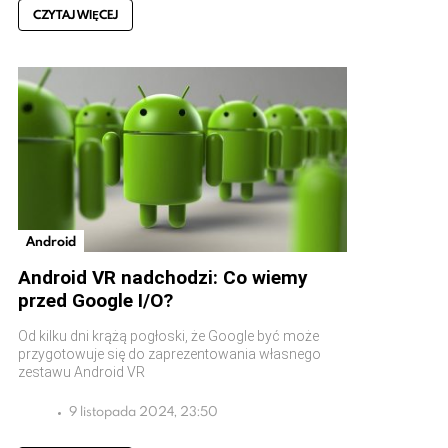
CZYTAJ WIĘCEJ
Android
Android VR nadchodzi: Co wiemy
przed Google I/O?
Od kilku dni krążą pogłoski, że Google być może
przygotowuje się do zaprezentowania własnego
zestawu Android VR
9 listopada 2024, 23:50