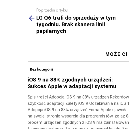
Poprzedni artykuł
See
more
LG Q6 trafi do sprzedaży w tym
tygodniu. Brak skanera linii
papilarnych
MOŻE CI
Bez kategorii
iOS 9 na 88% zgodnych urządzeń:
Sukces Apple w adaptacji systemu
Spis treści Adopcja iOS 9 na 88% urządzeń Rekordo
szybkość adaptacji Zalety iOS 9 Oczekiwania na iOS 
Adopcja iOS 9 na 88% urządzeń Firma Apple ujawniła
na swojej stronie wsparcia dla programistów, że aż 8
procent urządzeń zgodnych z iOS 9 ma zainstalowa
tę wersję systemu. To oznacza, że niemal każde 9 n