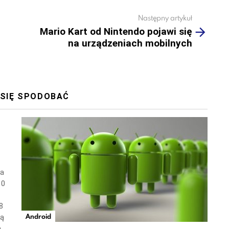
Następny artykuł
Mario Kart od Nintendo pojawi się
na urządzeniach mobilnych
 SIĘ SPODOBAĆ
wa
10
8
Android
ną
a