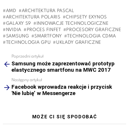
AMD
ARCHITEKTURA PASCAL
ARCHITEKTURA POLARIS
CHIPSETY EXYNOS
GALAXY S9
INNOWACJE TECHNOLOGICZNE
NVIDIA
PROCES FINFET
PROCESORY GRAFICZNE
SAMSUNG
SMARTFONY
TECHNOLOGIA CDMA
TECHNOLOGIA GPU
UKŁADY GRAFICZNE
Poprzedni artykuł
See
Samsung może zaprezentować prototyp
more
elastycznego smartfonu na MWC 2017
Następny artykuł
Facebook wprowadza reakcje i przycisk
'Nie lubię’ w Messengerze
MOŻE CI SIĘ SPODOBAĆ