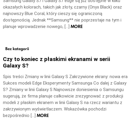
Samsung Galaxy S7 i Galaxy S7 edge są już dostępne w kilku
okazałych kolorach, takich jak złoty, czarny (Onyx Black) oraz
najnowszy Blue Coral, który cieszy się ograniczoną
dostępnością. Jednak **Samsung** nie poprzestaje na tym i
MORE
planuje wprowadzenie nowego, […]
Bez kategorii
Czy to koniec z płaskimi ekranami w serii
Galaxy S?
Spis treści Zmiany w linii Galaxy S Zakrzywione ekrany: nowa era
Sukces modeli Edge Eksperymenty Samsunga Co dalej z Galaxy
S? Zmiany w linii Galaxy S Najnowsze doniesienia o Samsungu
sugerują, że firma planuje całkowicie zrezygnować z produkcji
modeli z płaskim ekranem w linii Galaxy S na rzecz wariantu z
zakrzywionym wyświetlaczem. Wskazówka pochodzi
MORE
bezpośrednio […]