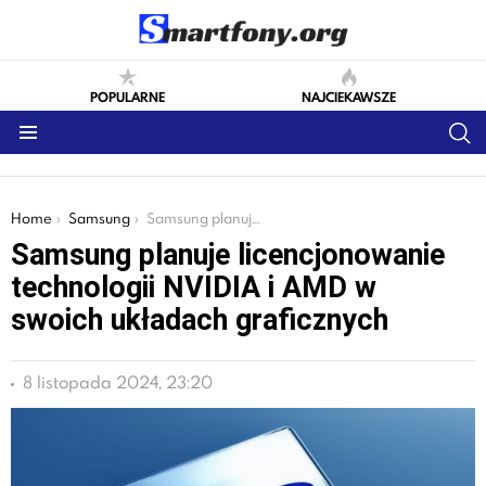
POPULARNE
NAJCIEKAWSZE
S
Menu
You are here:
Home
Samsung
Samsung planuje licencjonowanie technologii NVIDIA i AMD w swoich układach graficznych
Samsung planuje licencjonowanie
technologii NVIDIA i AMD w
swoich układach graficznych
8 listopada 2024, 23:20