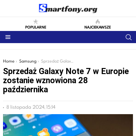
POPULARNE
NAJCIEKAWSZE
S
Menu
You are here:
Home
Samsung
Sprzedaż Galaxy Note 7 w Europie zostanie wznowiona 28 października
Sprzedaż Galaxy Note 7 w Europie
zostanie wznowiona 28
października
8 listopada 2024, 15:14