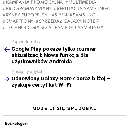
KAMPANIA PROMOCYJNA
MULTIMEDIA
PROGRAM WYMIANY
REPUTACJA SAMSUNGA
RYNEK EUROPEJSKI
S PEN
SAMSUNG
SMARTFONY
SPRZEDAŻ GALAXY NOTE 7
TECHNOLOGIA
ZAUFANIE DO SAMSUNGA
Poprzedni artykuł
See
Google Play pokaże tylko rozmiar
more
aktualizacji: Nowa funkcja dla
użytkowników Androida
Następny artykuł
Odnowiony Galaxy Note7 coraz bliżej –
zyskuje certyfikat Wi-Fi
MOŻE CI SIĘ SPODOBAĆ
Bez kategorii