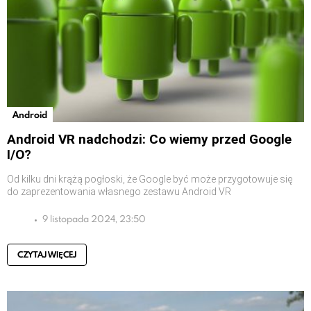
Android
Android VR nadchodzi: Co wiemy przed Google
I/O?
Od kilku dni krążą pogłoski, że Google być może przygotowuje się
do zaprezentowania własnego zestawu Android VR
9 listopada 2024, 23:50
CZYTAJ WIĘCEJ