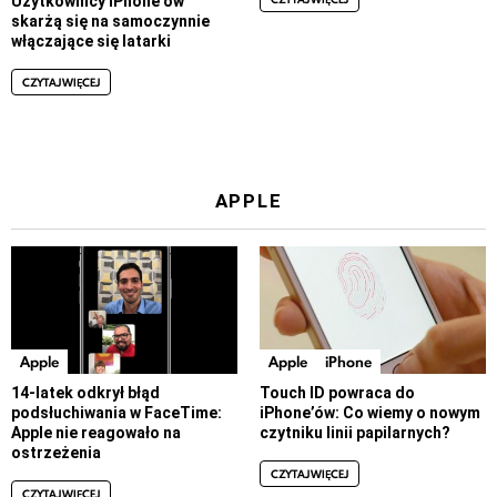
Użytkownicy iPhone’ów
skarżą się na samoczynnie
włączające się latarki
CZYTAJ WIĘCEJ
APPLE
Apple
Apple
iPhone
14-latek odkrył błąd
Touch ID powraca do
podsłuchiwania w FaceTime:
iPhone’ów: Co wiemy o nowym
Apple nie reagowało na
czytniku linii papilarnych?
ostrzeżenia
CZYTAJ WIĘCEJ
CZYTAJ WIĘCEJ