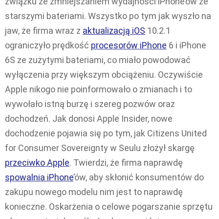
związku ze zmniejszaniem wydajności iPhone’ów ze
starszymi bateriami. Wszystko po tym jak wyszło na
jaw, że firma wraz z
aktualizacją iOS
10.2.1
ograniczyło prędkość
procesorów iPhone
6 i iPhone
6S ze zużytymi bateriami, co miało powodować
wyłączenia przy większym obciążeniu. Oczywiście
Apple nikogo nie poinformowało o zmianach i to
wywołało istną burzę i szereg pozwów oraz
dochodzeń. Jak donosi Apple Insider, nowe
dochodzenie pojawia się po tym, jak Citizens United
for Consumer Sovereignty w Seulu złożył skargę
przeciwko Apple
. Twierdzi, że firma naprawdę
spowalnia iPhone
’ów, aby skłonić konsumentów do
zakupu nowego modelu nim jest to naprawdę
konieczne. Oskarżenia o celowe pogarszanie sprzętu