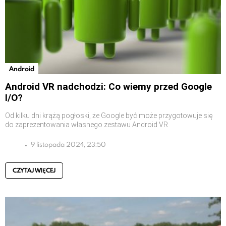
Android
Android VR nadchodzi: Co wiemy przed Google
I/O?
Od kilku dni krążą pogłoski, że Google być może przygotowuje się
do zaprezentowania własnego zestawu Android VR
9 listopada 2024, 23:50
CZYTAJ WIĘCEJ