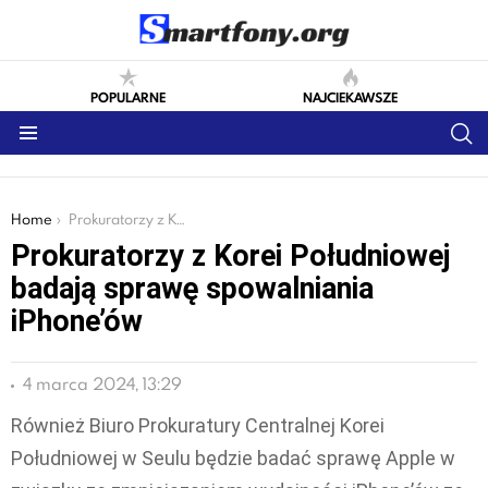
POPULARNE
NAJCIEKAWSZE
S
Menu
You are here:
Home
Prokuratorzy z Korei Południowej badają sprawę spowalniania iPhone’ów
Prokuratorzy z Korei Południowej
badają sprawę spowalniania
iPhone’ów
4 marca 2024, 13:29
Również Biuro Prokuratury Centralnej Korei
Południowej w Seulu będzie badać sprawę Apple w