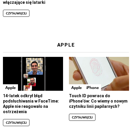
włączające się latarki
CZYTAJ WIĘCEJ
APPLE
Apple
Apple
iPhone
14-latek odkrył błąd
Touch ID powraca do
podsłuchiwania w FaceTime:
iPhone’ów: Co wiemy o nowym
Apple nie reagowało na
czytniku linii papilarnych?
ostrzeżenia
CZYTAJ WIĘCEJ
CZYTAJ WIĘCEJ