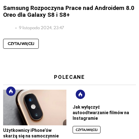
Samsung Rozpoczyna Prace nad Androidem 8.0
Oreo dla Galaxy S8 i S8+
9 listopada 2024, 23:47
CZYTAJ WIĘCEJ
POLECANE
Jak wyłączyć
autoodtwarzanie filmów na
Instagramie
CZYTAJ WIĘCEJ
Użytkownicy iPhone’ów
skarżą się na samoczynnie