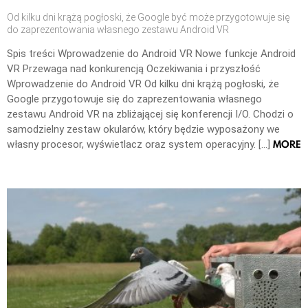
Od kilku dni krążą pogłoski, że Google być może przygotowuje się
do zaprezentowania własnego zestawu Android VR
Spis treści Wprowadzenie do Android VR Nowe funkcje Android
VR Przewaga nad konkurencją Oczekiwania i przyszłość
Wprowadzenie do Android VR Od kilku dni krążą pogłoski, że
Google przygotowuje się do zaprezentowania własnego
zestawu Android VR na zbliżającej się konferencji I/O. Chodzi o
samodzielny zestaw okularów, który będzie wyposażony we
MORE
własny procesor, wyświetlacz oraz system operacyjny. […]