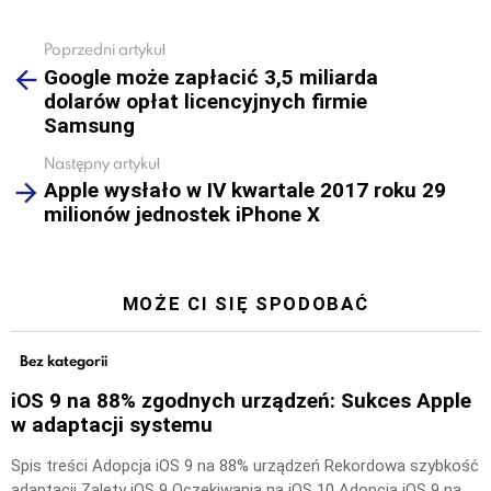
Poprzedni artykuł
See
Google może zapłacić 3,5 miliarda
more
dolarów opłat licencyjnych firmie
Samsung
Następny artykuł
Apple wysłało w IV kwartale 2017 roku 29
milionów jednostek iPhone X
MOŻE CI SIĘ SPODOBAĆ
Bez kategorii
iOS 9 na 88% zgodnych urządzeń: Sukces Apple
w adaptacji systemu
Spis treści Adopcja iOS 9 na 88% urządzeń Rekordowa szybkość
adaptacji Zalety iOS 9 Oczekiwania na iOS 10 Adopcja iOS 9 na