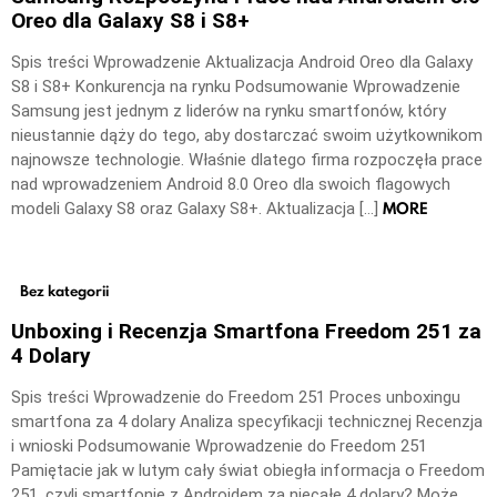
Oreo dla Galaxy S8 i S8+
Spis treści Wprowadzenie Aktualizacja Android Oreo dla Galaxy
S8 i S8+ Konkurencja na rynku Podsumowanie Wprowadzenie
Samsung jest jednym z liderów na rynku smartfonów, który
nieustannie dąży do tego, aby dostarczać swoim użytkownikom
najnowsze technologie. Właśnie dlatego firma rozpoczęła prace
nad wprowadzeniem Android 8.0 Oreo dla swoich flagowych
MORE
modeli Galaxy S8 oraz Galaxy S8+. Aktualizacja […]
Bez kategorii
Unboxing i Recenzja Smartfona Freedom 251 za
4 Dolary
Spis treści Wprowadzenie do Freedom 251 Proces unboxingu
smartfona za 4 dolary Analiza specyfikacji technicznej Recenzja
i wnioski Podsumowanie Wprowadzenie do Freedom 251
Pamiętacie jak w lutym cały świat obiegła informacja o Freedom
251, czyli smartfonie z Androidem za niecałe 4 dolary? Może