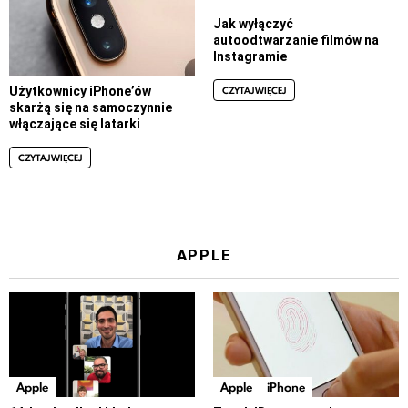
Jak wyłączyć
autoodtwarzanie filmów na
Instagramie
CZYTAJ WIĘCEJ
Użytkownicy iPhone’ów
skarżą się na samoczynnie
włączające się latarki
CZYTAJ WIĘCEJ
APPLE
Apple
Apple
iPhone