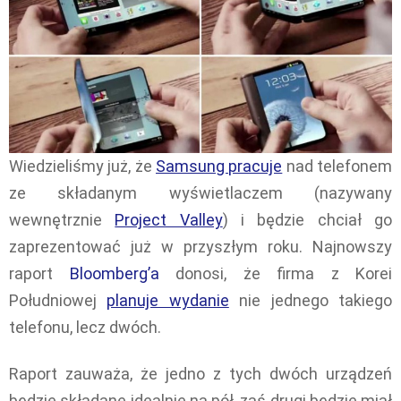
Wiedzieliśmy już, że
Samsung pracuje
nad telefonem
ze składanym wyświetlaczem (nazywany
wewnętrznie
Project Valley
) i będzie chciał go
zaprezentować już w przyszłym roku. Najnowszy
raport
Bloomberg’a
donosi, że firma z Korei
Południowej
planuje wydanie
nie jednego takiego
telefonu, lecz dwóch.
Raport zauważa, że jedno z tych dwóch urządzeń
będzie składane idealnie na pół, zaś drugi będzie miał