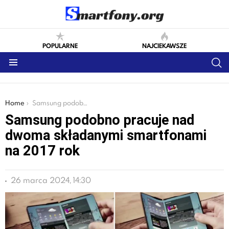
POPULARNE
NAJCIEKAWSZE
S
Menu
You are here:
Home
Samsung podobno pracuje nad dwoma składanymi smartfonami na 2017 rok
Samsung podobno pracuje nad
dwoma składanymi smartfonami
na 2017 rok
26 marca 2024, 14:30