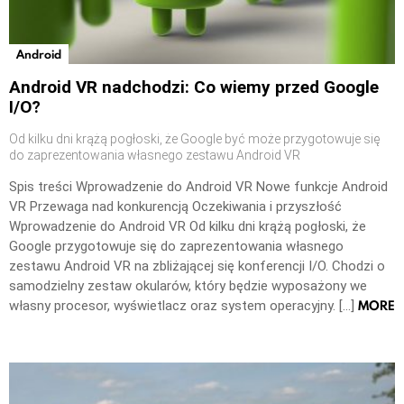
Android
Android VR nadchodzi: Co wiemy przed Google
I/O?
Od kilku dni krążą pogłoski, że Google być może przygotowuje się
do zaprezentowania własnego zestawu Android VR
Spis treści Wprowadzenie do Android VR Nowe funkcje Android
VR Przewaga nad konkurencją Oczekiwania i przyszłość
Wprowadzenie do Android VR Od kilku dni krążą pogłoski, że
Google przygotowuje się do zaprezentowania własnego
zestawu Android VR na zbliżającej się konferencji I/O. Chodzi o
samodzielny zestaw okularów, który będzie wyposażony we
MORE
własny procesor, wyświetlacz oraz system operacyjny. […]