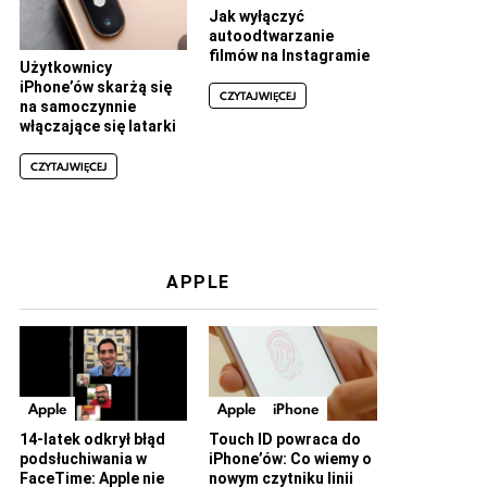
Jak wyłączyć
autoodtwarzanie
filmów na Instagramie
Użytkownicy
iPhone’ów skarżą się
CZYTAJ WIĘCEJ
na samoczynnie
włączające się latarki
CZYTAJ WIĘCEJ
APPLE
Apple
Apple
iPhone
14-latek odkrył błąd
Touch ID powraca do
podsłuchiwania w
iPhone’ów: Co wiemy o
FaceTime: Apple nie
nowym czytniku linii