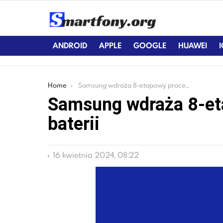
ANDROID
APPLE
GOOGLE
HUAWEI
You are here:
Home
Samsung wdraża 8-etapowy proces testowania baterii
Samsung wdraża 8-et
baterii
16 kwietnia 2024, 08:22