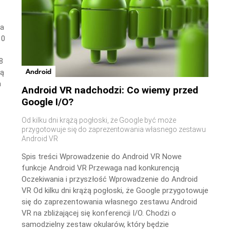
wa
10
8
Android
ną
a
Android VR nadchodzi: Co wiemy przed
Google I/O?
Od kilku dni krążą pogłoski, że Google być może
przygotowuje się do zaprezentowania własnego zestawu
Android VR
Spis treści Wprowadzenie do Android VR Nowe
funkcje Android VR Przewaga nad konkurencją
Oczekiwania i przyszłość Wprowadzenie do Android
VR Od kilku dni krążą pogłoski, że Google przygotowuje
się do zaprezentowania własnego zestawu Android
VR na zbliżającej się konferencji I/O. Chodzi o
samodzielny zestaw okularów, który będzie