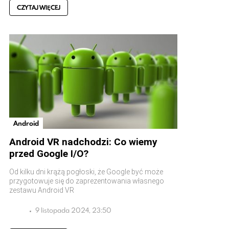
CZYTAJ WIĘCEJ
Android
Android VR nadchodzi: Co wiemy
przed Google I/O?
Od kilku dni krążą pogłoski, że Google być może
przygotowuje się do zaprezentowania własnego
zestawu Android VR
9 listopada 2024, 23:50