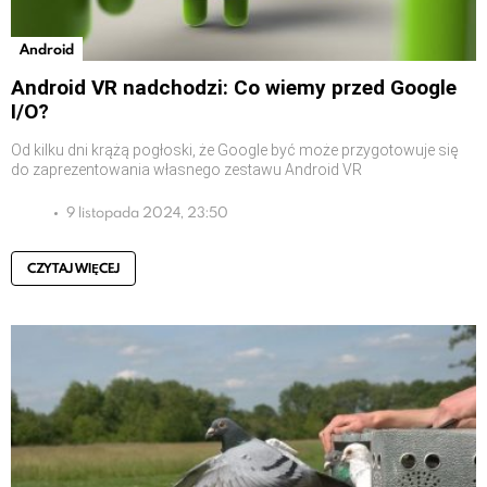
Android
Android VR nadchodzi: Co wiemy przed Google
I/O?
Od kilku dni krążą pogłoski, że Google być może przygotowuje się
do zaprezentowania własnego zestawu Android VR
9 listopada 2024, 23:50
CZYTAJ WIĘCEJ