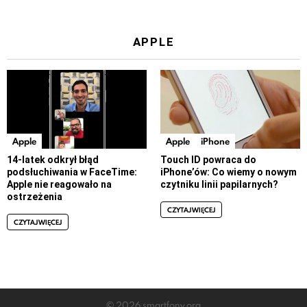
APPLE
Apple
Apple
iPhone
14-latek odkrył błąd
Touch ID powraca do
podsłuchiwania w FaceTime:
iPhone’ów: Co wiemy o nowym
Apple nie reagowało na
czytniku linii papilarnych?
ostrzeżenia
CZYTAJ WIĘCEJ
CZYTAJ WIĘCEJ
© 2026 smartfony.org