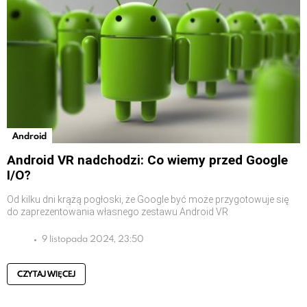
Android
Android VR nadchodzi: Co wiemy przed Google
I/O?
Od kilku dni krążą pogłoski, że Google być może przygotowuje się
do zaprezentowania własnego zestawu Android VR
9 listopada 2024, 23:50
CZYTAJ WIĘCEJ