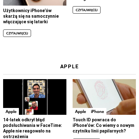
CZYTAJ WIĘCEJ
Użytkownicy iPhone’ów
skarżą się na samoczynnie
włączające się latarki
CZYTAJ WIĘCEJ
APPLE
Apple
Apple
iPhone
14-latek odkrył błąd
Touch ID powraca do
podsłuchiwania w FaceTime:
iPhone’ów: Co wiemy o nowym
Apple nie reagowało na
czytniku linii papilarnych?
ostrzeżenia