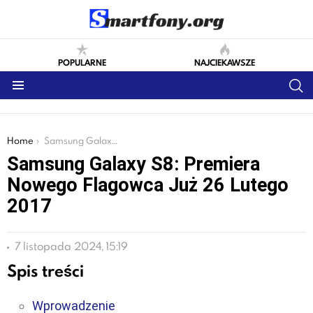
POPULARNE
NAJCIEKAWSZE
S
Menu
You are here:
Home
Samsung Galaxy S8: Premiera Nowego Flagowca Już 26 Lutego 2017
Samsung Galaxy S8: Premiera
Nowego Flagowca Już 26 Lutego
2017
7 listopada 2024, 15:19
Spis treści
Wprowadzenie