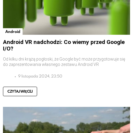
Android
Android VR nadchodzi: Co wiemy przed Google
I/O?
Od kilku dni krążą pogłoski, że Google być może przygotowuje się
do zaprezentowania własnego zestawu Android VR
9 listopada 2024, 23:50
CZYTAJ WIĘCEJ