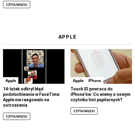
CZYTAJ WIĘCEJ
APPLE
Apple
Apple
iPhone
14-latek odkrył błąd
Touch ID powraca do
podsłuchiwania w FaceTime:
iPhone’ów: Co wiemy o nowym
Apple nie reagowało na
czytniku linii papilarnych?
ostrzeżenia
CZYTAJ WIĘCEJ
CZYTAJ WIĘCEJ