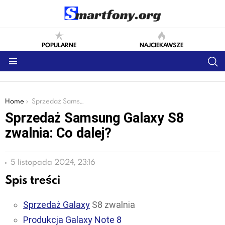
POPULARNE
NAJCIEKAWSZE
S
Menu
You are here:
Home
Sprzedaż Samsung Galaxy S8 zwalnia: Co dalej?
Sprzedaż Samsung Galaxy S8
zwalnia: Co dalej?
5 listopada 2024, 23:16
Spis treści
Sprzedaż Galaxy
S8 zwalnia
Produkcja Galaxy Note 8