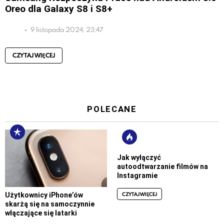
Oreo dla Galaxy S8 i S8+
9 listopada 2024, 23:47
CZYTAJ WIĘCEJ
POLECANE
Jak wyłączyć
autoodtwarzanie filmów na
Instagramie
CZYTAJ WIĘCEJ
Użytkownicy iPhone’ów
skarżą się na samoczynnie
włączające się latarki