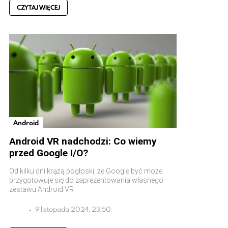
CZYTAJ WIĘCEJ
Android
Android VR nadchodzi: Co wiemy
przed Google I/O?
Od kilku dni krążą pogłoski, że Google być może
przygotowuje się do zaprezentowania własnego
zestawu Android VR
9 listopada 2024, 23:50