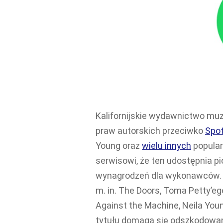
Kalifornijskie wydawnictwo muz
praw autorskich przeciwko
Spot
Young oraz
wielu innych
popula
serwisowi, że ten udostępnia pi
wynagrodzeń dla wykonawców. 
m. in. The Doors, Toma Petty’e
Against the Machine, Neila Youn
tytułu domaga się odszkodowa