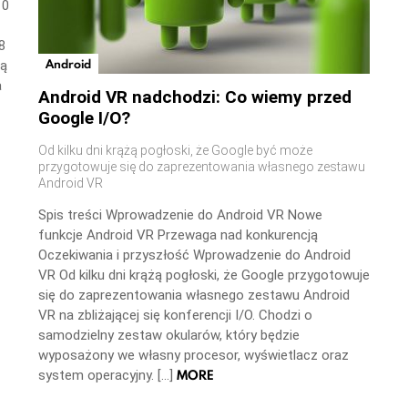
10
8
Android
ną
a
Android VR nadchodzi: Co wiemy przed
Google I/O?
Od kilku dni krążą pogłoski, że Google być może
przygotowuje się do zaprezentowania własnego zestawu
Android VR
Spis treści Wprowadzenie do Android VR Nowe
funkcje Android VR Przewaga nad konkurencją
Oczekiwania i przyszłość Wprowadzenie do Android
VR Od kilku dni krążą pogłoski, że Google przygotowuje
się do zaprezentowania własnego zestawu Android
VR na zbliżającej się konferencji I/O. Chodzi o
samodzielny zestaw okularów, który będzie
wyposażony we własny procesor, wyświetlacz oraz
MORE
system operacyjny. […]