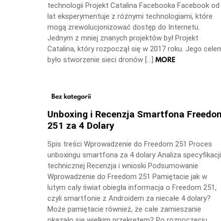
technologii Projekt Catalina Facebooka Facebook od
lat eksperymentuje z różnymi technologiami, które
mogą zrewolucjonizować dostęp do Internetu.
Jednym z mniej znanych projektów był Projekt
Catalina, który rozpoczął się w 2017 roku. Jego cele
MORE
było stworzenie sieci dronów […]
Bez kategorii
Unboxing i Recenzja Smartfona Freedo
251 za 4 Dolary
Spis treści Wprowadzenie do Freedom 251 Proces
unboxingu smartfona za 4 dolary Analiza specyfikacji
technicznej Recenzja i wnioski Podsumowanie
Wprowadzenie do Freedom 251 Pamiętacie jak w
lutym cały świat obiegła informacja o Freedom 251,
czyli smartfonie z Androidem za niecałe 4 dolary?
Może pamiętacie również, że całe zamieszanie
okazało się wielkim przekrętem? Po rozpoczęciu