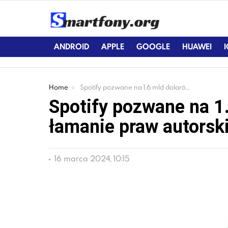
ANDROID
APPLE
GOOGLE
HUAWEI
You are here:
Home
Spotify pozwane na 1.6 mld dolarów za łamanie praw autorskich
Spotify pozwane na 1
łamanie praw autorsk
16 marca 2024, 10:15