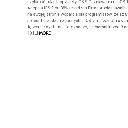
szybkość adaptacji Zalety iOS 9 Oczekiwania na iOS 
Adopcja iOS 9 na 88% urządzeń Firma Apple ujawniła
na swojej stronie wsparcia dla programistów, że aż 8
procent urządzeń zgodnych z iOS 9 ma zainstalowa
tę wersję systemu. To oznacza, że niemal każde 9 n
MORE
10 […]