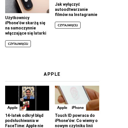
Jak wyłączyć
autoodtwarzanie
filmów na Instagramie
Użytkownicy
iPhone’ów skarżą się
CZYTAJ WIĘCEJ
na samoczynnie
włączające się latarki
CZYTAJ WIĘCEJ
APPLE
Apple
Apple
iPhone
14-latek odkrył błąd
Touch ID powraca do
podsłuchiwania w
iPhone’ów: Co wiemy o
FaceTime: Apple nie
nowym czytniku linii