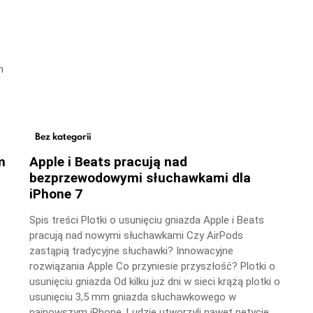
m
Bez kategorii
m
Apple i Beats pracują nad
bezprzewodowymi słuchawkami dla
iPhone 7
Spis treści Plotki o usunięciu gniazda Apple i Beats
pracują nad nowymi słuchawkami Czy AirPods
zastąpią tradycyjne słuchawki? Innowacyjne
rozwiązania Apple Co przyniesie przyszłość? Plotki o
usunięciu gniazda Od kilku już dni w sieci krążą plotki o
usunięciu 3,5 mm gniazda słuchawkowego w
najnowszym iPhone. Ludzie utworzyli nawet petycję,