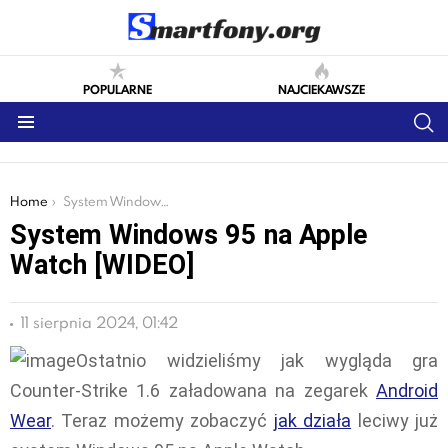
POPULARNE
NAJCIEKAWSZE
S
Menu
You are here:
Home
System Windows 95 na Apple Watch [WIDEO]
System Windows 95 na Apple
Watch [WIDEO]
11 sierpnia 2024, 01:42
Ostatnio widzieliśmy jak wygląda gra
Counter-Strike 1.6 załadowana na zegarek
Android
Wear
. Teraz możemy zobaczyć
jak działa
leciwy już