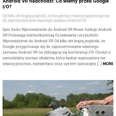
Android VR nadchodzi: Co wiemy przed Google
I/O?
Od kilku dni krążą pogłoski, że Google być może przygotowuje się
do zaprezentowania własnego zestawu Android VR
Spis treści Wprowadzenie do Android VR Nowe funkcje Android
VR Przewaga nad konkurencją Oczekiwania i przyszłość
Wprowadzenie do Android VR Od kilku dni krążą pogłoski, że
Google przygotowuje się do zaprezentowania własnego
zestawu Android VR na zbliżającej się konferencji I/O. Chodzi o
samodzielny zestaw okularów, który będzie wyposażony we
MORE
własny procesor, wyświetlacz oraz system operacyjny. […]