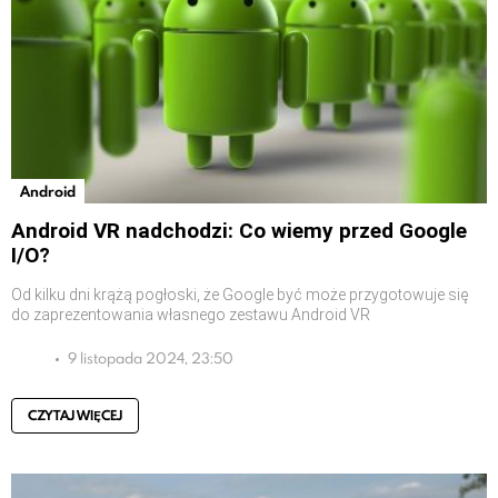
Android
Android VR nadchodzi: Co wiemy przed Google
I/O?
Od kilku dni krążą pogłoski, że Google być może przygotowuje się
do zaprezentowania własnego zestawu Android VR
9 listopada 2024, 23:50
CZYTAJ WIĘCEJ