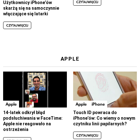
CZYTAJ WIĘCEJ
Użytkownicy iPhone’ów
skarżą się na samoczynnie
włączające się latarki
CZYTAJ WIĘCEJ
APPLE
Apple
Apple
iPhone
14-latek odkrył błąd
Touch ID powraca do
podsłuchiwania w FaceTime:
iPhone’ów: Co wiemy o nowym
Apple nie reagowało na
czytniku linii papilarnych?
ostrzeżenia
CZYTAJ WIĘCEJ