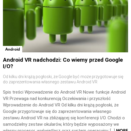
Android
Android VR nadchodzi: Co wiemy przed Google
I/O?
Od kilku dni krążą pogłoski, że Google być może przygotowuje się
do zaprezentowania własnego zestawu Android VR
Spis treści Wprowadzenie do Android VR Nowe funkcje Android
VR Przewaga nad konkurencją Oczekiwania i przyszłość
Wprowadzenie do Android VR Od kilku dni krążą pogłoski, że
Google przygotowuje się do zaprezentowania własnego
zestawu Android VR na zbliżającej się konferencji I/O. Chodzi o
samodzielny zestaw okularów, który będzie wyposażony we
MORE
własny procesor, wyświetlacz oraz system operacyjny. […]