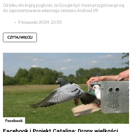
Od kilku dni krążą pogłoski, że Google być może przygotowuje się
do zaprezentowania własnego zestawu Android VR
9 listopada 2024, 23:50
CZYTAJ WIĘCEJ
Facebook
Facebook i Projekt Catalina: Drony wielkości