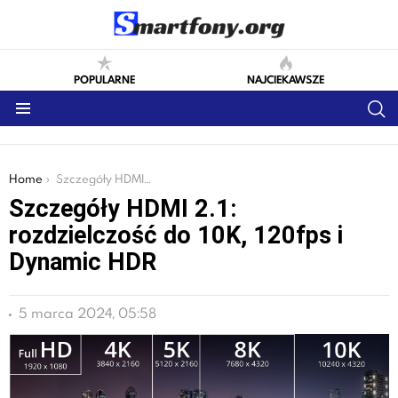
POPULARNE
NAJCIEKAWSZE
S
Menu
You are here:
Home
Szczegóły HDMI 2.1: rozdzielczość do 10K, 120fps i Dynamic HDR
Szczegóły HDMI 2.1:
rozdzielczość do 10K, 120fps i
Dynamic HDR
5 marca 2024, 05:58