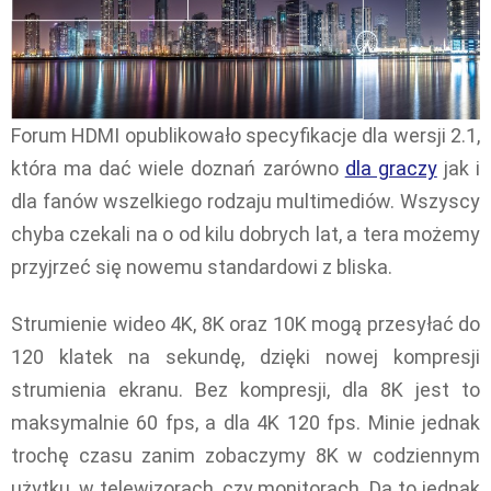
Forum HDMI opublikowało specyfikacje dla wersji 2.1,
która ma dać wiele doznań zarówno
dla graczy
jak i
dla fanów wszelkiego rodzaju multimediów. Wszyscy
chyba czekali na o od kilu dobrych lat, a tera możemy
przyjrzeć się nowemu standardowi z bliska.
Strumienie wideo 4K, 8K oraz 10K mogą przesyłać do
120 klatek na sekundę, dzięki nowej kompresji
strumienia ekranu. Bez kompresji, dla 8K jest to
maksymalnie 60 fps, a dla 4K 120 fps. Minie jednak
trochę czasu zanim zobaczymy 8K w codziennym
użytku, w telewizorach, czy monitorach. Da to jednak