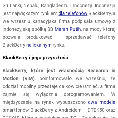
Sri Lanki, Nepalu, Bangladeszu i Indonezji. Indonezja
jest największym rynkiem
dla telefonów
BlackBerry, a
we wrześniu kanadyjska firma podpisała umowę z
indonezyjską spółką BB
Merah Putih
, na mocy której
pozwala produkować i sprzedawać telefony
BlackBerry
na lokalnym
rynku.
BlackBerry i jego przyszłość
BlackBerry, które jest własnością Research in
Motion (RIM)
, poinformowało we wrześniu, że
oddział mobilny przestaje całkowicie istnieć, a firma
zajmie się wyłącznie oprogramowaniem. W
międzyczasie na rynek wypuszczono
dwa modele
smartfonów BlackBerry z Androidem – DTEK50 oraz
DTEK60, które wyprodukowało TCL. To pokazuje, że