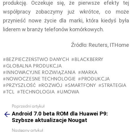
produkcję. Oczekuje się, że pierwsze efekty tej
współpracy zobaczymy już wkrótce, co może
przynieść nowe życie dla marki, która kiedyś była
liderem w branży telefonów komórkowych.
Źródło: Reuters, ITHome
BEZPIECZEŃSTWO DANYCH
BLACKBERRY
GLOBALNA PRODUKCJA
INNOWACYJNE ROZWIĄZANIA
MARKA
NOWOCZESNE TECHNOLOGIE
PRODUKCJA
PRZYSZŁOŚĆ
ROZWÓJ
SMARTFONY
STRATEGIA
TCL
TECHNOLOGIA
UMOWA
Poprzedni artykuł
See
Android 7.0 beta ROM dla Huawei P9:
more
Szybsze aktualizacje Nougat
Następny artykuł