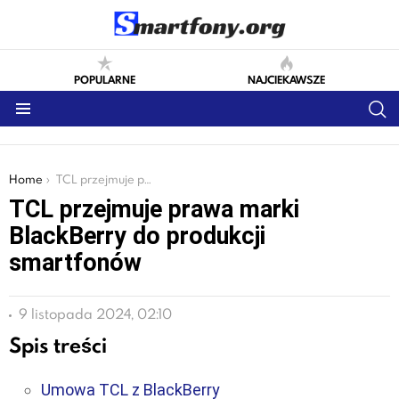
POPULARNE
NAJCIEKAWSZE
S
Menu
You are here:
Home
TCL przejmuje prawa marki BlackBerry do produkcji smartfonów
TCL przejmuje prawa marki
BlackBerry do produkcji
smartfonów
9 listopada 2024, 02:10
Spis treści
Umowa TCL z BlackBerry