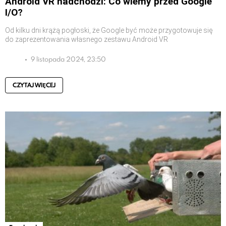
Android VR nadchodzi: Co wiemy przed Google
I/O?
Od kilku dni krążą pogłoski, że Google być może przygotowuje się
do zaprezentowania własnego zestawu Android VR
9 listopada 2024, 23:50
CZYTAJ WIĘCEJ