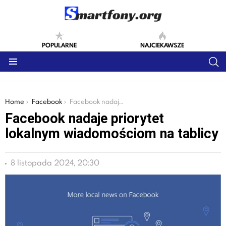
POPULARNE
NAJCIEKAWSZE
S
Menu
You are here:
Home
Facebook
Facebook nadaje priorytet lokalnym wiadomościom na tablicy
Facebook nadaje priorytet
lokalnym wiadomościom na tablicy
8 listopada 2024, 20:30