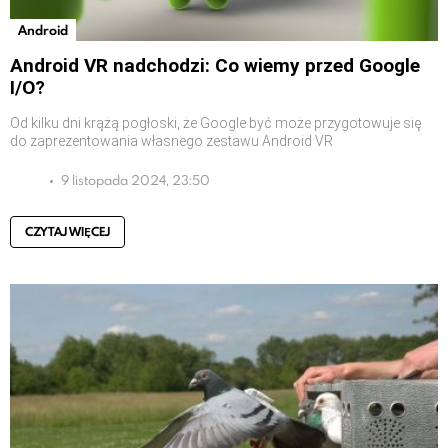
Android
Android VR nadchodzi: Co wiemy przed Google
I/O?
Od kilku dni krążą pogłoski, że Google być może przygotowuje się
do zaprezentowania własnego zestawu Android VR
9 listopada 2024, 23:50
CZYTAJ WIĘCEJ