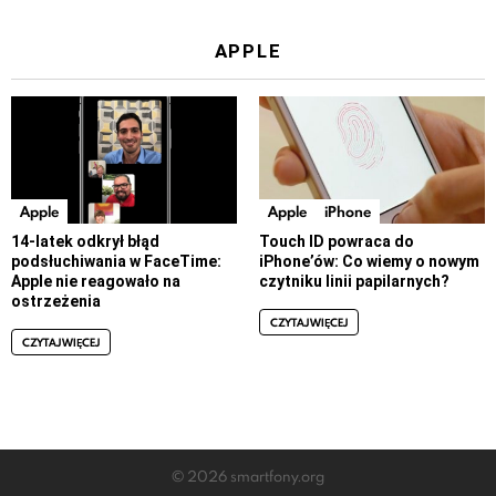
APPLE
Apple
Apple
iPhone
14-latek odkrył błąd
Touch ID powraca do
podsłuchiwania w FaceTime:
iPhone’ów: Co wiemy o nowym
Apple nie reagowało na
czytniku linii papilarnych?
ostrzeżenia
CZYTAJ WIĘCEJ
CZYTAJ WIĘCEJ
© 2026 smartfony.org