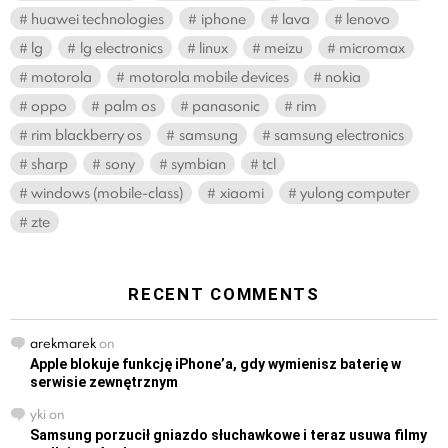
huawei technologies
iphone
lava
lenovo
lg
lg electronics
linux
meizu
micromax
motorola
motorola mobile devices
nokia
oppo
palm os
panasonic
rim
rim blackberry os
samsung
samsung electronics
sharp
sony
symbian
tcl
windows (mobile-class)
xiaomi
yulong computer
zte
RECENT COMMENTS
arekmarek
on
Apple blokuje funkcję iPhone’a, gdy wymienisz baterię w
serwisie zewnętrznym
yki
on
Samsung porzucił gniazdo słuchawkowe i teraz usuwa filmy