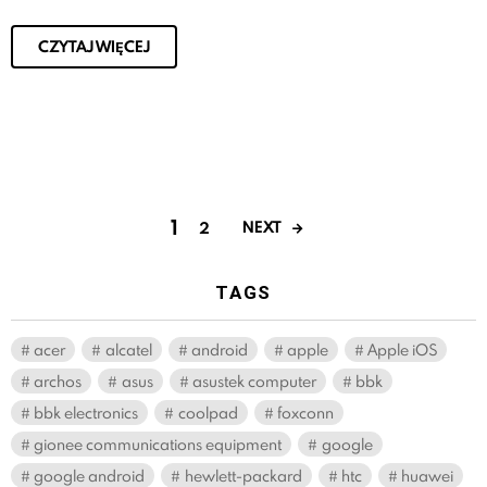
CZYTAJ WIĘCEJ
1
NEXT
2
TAGS
acer
alcatel
android
apple
Apple iOS
archos
asus
asustek computer
bbk
bbk electronics
coolpad
foxconn
gionee communications equipment
google
google android
hewlett-packard
htc
huawei