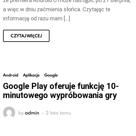
że premiera Android O może nastąpić po 21 sierpnia,
a więc w dniu zaćmienia słońca. Czytając te
informację od razu mam […]
CZYTAJ WIĘCEJ
Android
Aplikacje
Google
Google Play oferuje funkcję 10-
minutowego wypróbowania gry
by
admin
2 lata temu