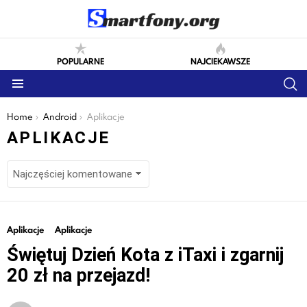
POPULARNE
NAJCIEKAWSZE
S
Menu
You are here:
Home
Android
Aplikacje
APLIKACJE
LATEST
Aplikacje
Aplikacje
STORIES
Świętuj Dzień Kota z iTaxi i zgarnij
20 zł na przejazd!