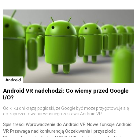
Android
Android VR nadchodzi: Co wiemy przed Google
I/O?
Od kilku dni krążą pogłoski, że Google być może przygotowuje się
do zaprezentowania własnego zestawu Android VR
Spis treści Wprowadzenie do Android VR Nowe funkcje Android
VR Przewaga nad konkurencją Oczekiwania i przyszłość