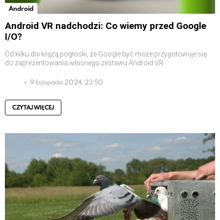
Android
Android VR nadchodzi: Co wiemy przed Google
I/O?
Od kilku dni krążą pogłoski, że Google być może przygotowuje się
do zaprezentowania własnego zestawu Android VR
9 listopada 2024, 23:50
CZYTAJ WIĘCEJ