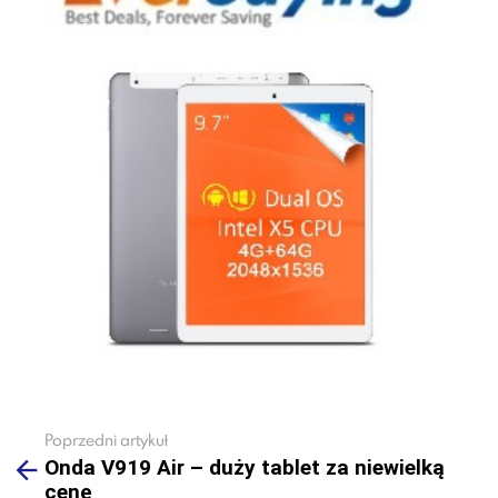
Poprzedni artykuł
See
Onda V919 Air – duży tablet za niewielką
more
cenę