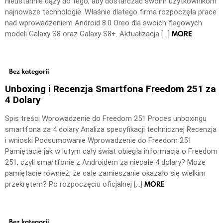
nieustannie dąży do tego, aby dostarczać swoim użytkownikom
najnowsze technologie. Właśnie dlatego firma rozpoczęła prace
nad wprowadzeniem Android 8.0 Oreo dla swoich flagowych
MORE
modeli Galaxy S8 oraz Galaxy S8+. Aktualizacja […]
Bez kategorii
Unboxing i Recenzja Smartfona Freedom 251 za
4 Dolary
Spis treści Wprowadzenie do Freedom 251 Proces unboxingu
smartfona za 4 dolary Analiza specyfikacji technicznej Recenzja
i wnioski Podsumowanie Wprowadzenie do Freedom 251
Pamiętacie jak w lutym cały świat obiegła informacja o Freedom
251, czyli smartfonie z Androidem za niecałe 4 dolary? Może
pamiętacie również, że całe zamieszanie okazało się wielkim
MORE
przekrętem? Po rozpoczęciu oficjalnej […]
Bez kategorii