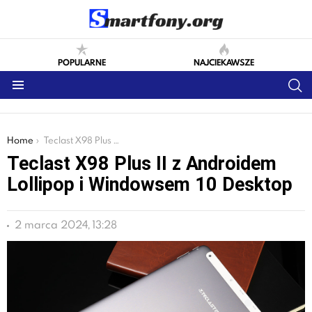
POPULARNE
NAJCIEKAWSZE
S
Menu
You are here:
Home
Teclast X98 Plus II z Androidem Lollipop i Windowsem 10 Desktop
Teclast X98 Plus II z Androidem
Lollipop i Windowsem 10 Desktop
2 marca 2024, 13:28