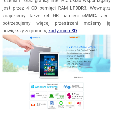
rdzeniami oraz grafiką Intel HD. Układ wspomagany
jest przez 4 GB pamięci RAM
LPDDR3
. Wewnątrz
znajdziemy także 64 GB pamięci
eMMC.
Jeśli
potrzebujemy więcej przestrzeni możemy ją
powiększy za pomocą
karty microSD
.