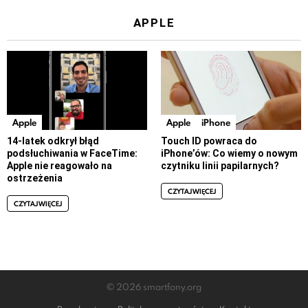
APPLE
Apple
Apple
iPhone
14-latek odkrył błąd
Touch ID powraca do
podsłuchiwania w FaceTime:
iPhone’ów: Co wiemy o nowym
Apple nie reagowało na
czytniku linii papilarnych?
ostrzeżenia
CZYTAJ WIĘCEJ
CZYTAJ WIĘCEJ
© 2026 smartfony.org